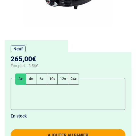
Neuf
265,00€
Éco-part. :
3,56€
3x
4x
6x
10x
12x
24x
En stock
AJOUTER AU PANIER