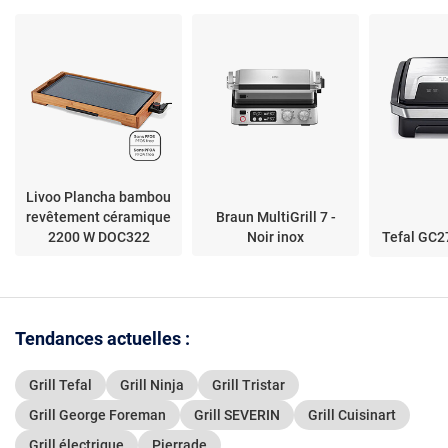
Livoo Plancha bambou
revêtement céramique
Braun MultiGrill 7 -
2200 W DOC322
Noir inox
Tefal GC2
Tendances actuelles :
Grill Tefal
Grill Ninja
Grill Tristar
Grill George Foreman
Grill SEVERIN
Grill Cuisinart
Grill électrique
Pierrade