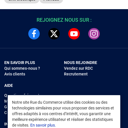
REJOIGNEZ NOUS SUR :
EN SAVOIR PLUS
NOUS REJOINDRE
Qui sommes-nous ?
Vendez sur RDC
Avis clients
Recrutement
AIDE
Questions fréquentes
Modes de règlements
Notre site Rue du Commerce utilise des cookies ou des
Garantie et retours
technologies similaires pour vous proposer des services et
Contacter Rue du Commerce
offres adaptés à vos centres d’intérêt, vous garantir une
meilleure expérience utilisateur et réaliser des statistiques
INFORMATIONS LÉGALES
RENDEZ-VOUS SUR L'APP
de visites.
En savoir plus.