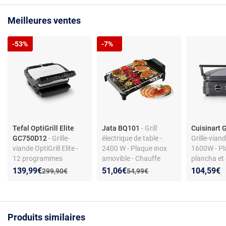
Meilleures ventes
-53%
-7%
Tefal OptiGrill Elite
Jata BQ101
- Grill
Cuisinart
GC750D12
- Grille-
électrique de table -
Grille-vian
viande OptiGrill Elite -
2400 W - Plaque inox
1600W - P
12 programmes
amovible - Chauffe
plancha et g
automatiques - Plaques
rapide - Facile à
Températur
Nouveau prix :
Réduction de :
Nouveau prix :
Réduction de :
139,99€
51,06€
104,59€
Ancien prix :
Ancien prix :
299,90€
54,99€
amovibles - Bac à jus
nettoyer - Sans
Revêtement
lavable
minuteur ni thermostat
réglable
Produits similaires