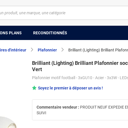
ONS PLANS
RECONDITIONNÉS
res d'intérieur
Plafonnier
Brilliant (Lighting) Brilliant Plafon
Brilliant (Lighting) Brilliant Plafonnier soc
Vert
Plafonnier motif football - 3xGU10 - Acier - 3x3W - LED
Soyez le premier à déposer un avis !
Commentaire vendeur :
PRODUIT NEUF EXPEDIE E
SUIVI