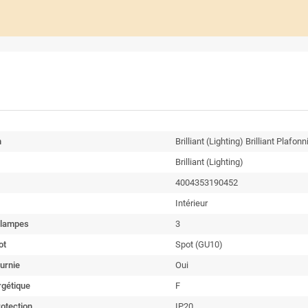
n
Brilliant (Lighting) Brilliant Plafon
Brilliant (Lighting)
4004353190452
Intérieur
 lampes
3
ot
Spot (GU10)
urnie
Oui
rgétique
F
rotection
IP20