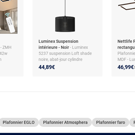
Luminex Suspension
Nettlife 
c
- ZMH
intérieure - Noir
- Luminex
rectangul
 42w
5237 suspension Loft shade
Plafonnie
n
noire, abat-jour cylindre
MDF - Lu
vec
diamètre 250
Luminosit
Nouveau
Réducti
44,89€
46,99€
uisine
Plafonnier EGLO
Plafonnier Atmosphera
Plafonnier faro