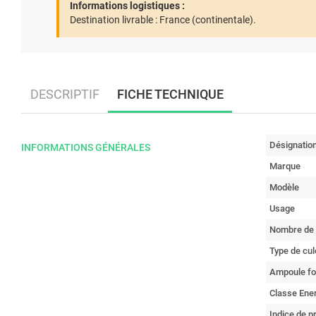
Informations logistiques :
Destination livrable :
France (continentale).
DESCRIPTIF
FICHE TECHNIQUE
Désignatio
INFORMATIONS GÉNÉRALES
Marque
Modèle
Usage
Nombre de
Type de cul
Ampoule fo
Classe Ene
Indice de p