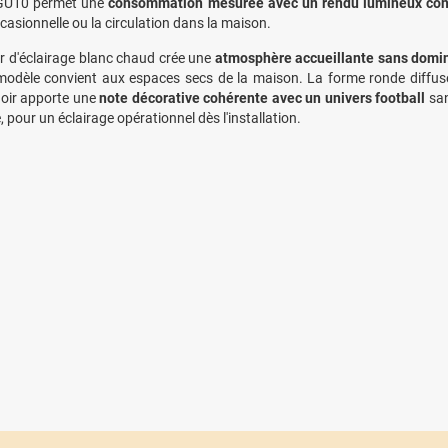
 GU10 permet une
consommation mesurée avec un rendu lumineux con
ccasionnelle ou la circulation dans la maison.
r d'éclairage blanc chaud crée une
atmosphère accueillante sans domin
modèle convient aux espaces secs de la maison. La forme ronde diffuse un
noir apporte une
note décorative cohérente avec un univers football
san
, pour un éclairage opérationnel dès l'installation.