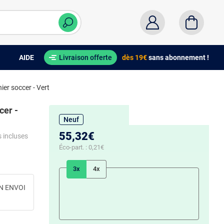
AIDE
Livraison offerte
dès 19€
sans abonnement !
nier soccer - Vert
cer -
Neuf
55,32€
s incluses
Éco-part. :
0,21€
3x
4x
N ENVOI