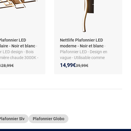
Plafonnier LED
Nettlife Plafonnier LED
aire - Noir et blanc
-
moderne - Noir et blanc
-
r LED design - Bois
Plafonnier LED - Design en
mière chaude 3000K -
vague - Utilisable comme
é variable
applique murale - 3000K Blanc
 prix :
on de :
Nouveau prix :
Réduction de :
14,99€
Ancien prix :
Ancien prix :
128,99€
39,99€
chaud
Plafonnier Slv
Plafonnier Globo