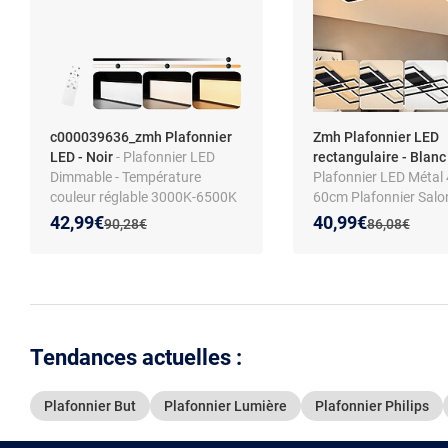
c000039636_zmh Plafonnier
Zmh Plafonnier LED
LED - Noir
- Plafonnier LED
rectangulaire - Blan
Dimmable - Température
Plafonnier LED Métal
couleur réglable 3000K-6500K
60cm Plafonnier Salo
- Aluminium et fer - 100 cm
Moderne Dimmable A
Nouveau prix :
Réduction de :
Nouveau prix :
Réduction de :
42,99€
40,99€
Ancien prix :
Ancien prix :
90,28€
86,08€
Télécommande Pour C
Tendances actuelles :
Plafonnier But
Plafonnier Lumière
Plafonnier Philips