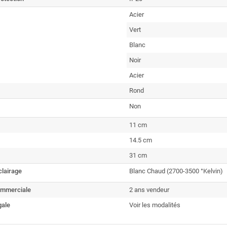
Acier
Vert
Blanc
Noir
Acier
Rond
Non
11 cm
14.5 cm
31 cm
clairage
Blanc Chaud (2700-3500 °Kelvin)
ommerciale
2 ans vendeur
gale
Voir les modalités