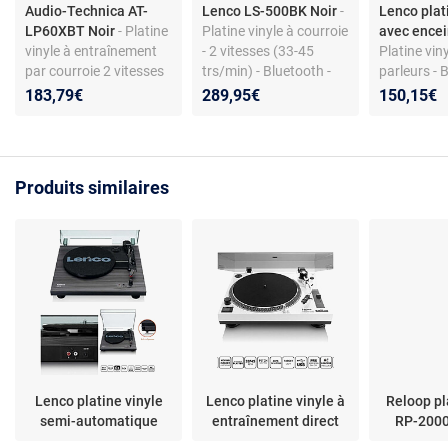
Audio-Technica AT-
Lenco LS-500BK Noir
-
Lenco plat
LP60XBT Noir
- Platine
Platine vinyle à courroie
avec ence
vinyle à entraînement
- 2 vitesses (33-45
Platine vin
par courroie 2 vitesses
trs/min) - Bluetooth -
parleurs - 
(33-45 trs/min) avec
Enceintes externes -
Entraîneme
183,79€
289,95€
150,15€
Bluetooth et pré-ampli
Amplificateur stéréo
33/45/78 
intégré
intégré de 2 x 30 W
RMS - Port USB -
RCA/AUX - Cellule
Produits similaires
Audio Technica AT-3600
(MMC)
Lenco platine vinyle
Lenco platine vinyle à
Reloop pl
semi-automatique
entraînement direct
RP-200