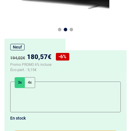
Neuf
Nouveau prix :
180,57€
-6%
Ancien prix :
194,02€
Réduction de :
Promo PROMO 6% incluse
Éco-part. :
9,15€
3x
4x
En stock