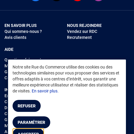
EN SAVOIR PLUS
NOUS REJOINDRE
Qui sommes-nous ?
Vendez sur RDC
Avis clients
Recrutement
AIDE
Questions fréquentes
Modes de règlements
Notre site Rue du Commerce utilise des cookies ou des
Garantie et retours
technologies similaires pour vous proposer des services et
Contacter Rue du Commerce
offres adaptés à vos centres d’intérêt, vous garantir une
meilleure expérience utilisateur et réaliser des statistiques
INFORMATIONS LÉGALES
RENDEZ-VOUS SUR L'APP
de visites.
En savoir plus.
Environnement
CGV
/
CGU Marketplace
REFUSER
Données personnelles
/
Cookies
Gérer mes cookies
PARAMÉTRER
Mentions légales
Accessibilité : non conforme