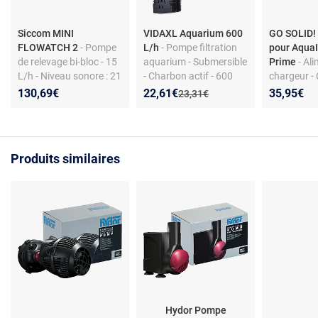
Siccom MINI
VIDAXL Aquarium 600
GO SOLID!
FLOWATCH 2
- Pompe
L/h
- Pompe filtration
pour AquaI
de relevage bi-bloc - 15
aquarium - Submersible
Prime
- Al
L/h - Niveau sonore : 21
- Charbon actif - 600
chargeur -
dB - Compatible
L/h - Silencieuse
AquaIllumi
Nouveau prix :
Réduction de :
130,69€
22,61€
35,95€
Ancien prix :
23,31€
climatiseurs -
LED
Connecteurs étanches
Produits similaires
Hydor Pompe