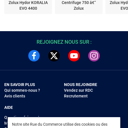
Zolux Hydor KORALIA
Centrifuge 750 â€“
Zolux Hy
EVO 4400
Zolux
EVO
REJOIGNEZ NOUS SUR :
EN SAVOIR PLUS
NOUS REJOINDRE
Qui sommes-nous ?
Vendez sur RDC
Avis clients
Recrutement
AIDE
Questions fréquentes
Modes de règlements
Notre site Rue du Commerce utilise des cookies ou des