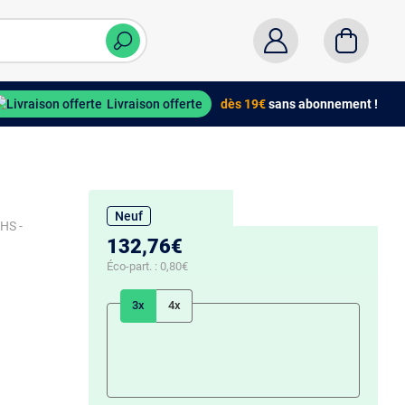
Livraison offerte
dès 19€
sans abonnement !
Neuf
oHS -
132,76€
Éco-part. :
0,80€
3x
4x