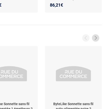
€
86,21€
ke Sonnette sans fil
ByteLike Sonnette sans fil
mentée 1 émetteurs 2
auto-alimentée noire 2