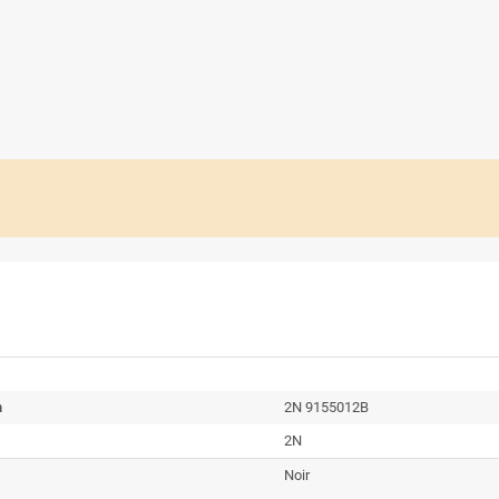
n
2N 9155012B
2N
Noir