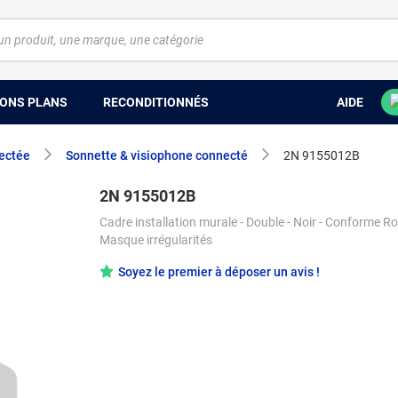
ONS PLANS
RECONDITIONNÉS
AIDE
ectée
Sonnette & visiophone connecté
2N 9155012B
2N 9155012B
Cadre installation murale - Double - Noir - Conforme R
Masque irrégularités
Soyez le premier à déposer un avis !