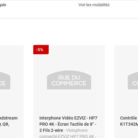
gale
Voir les modalités
-5%
andstream
Interphone Vidéo EZVIZ - HP7
Contrôle 
, QR,
PRO 4K - Écran Tactile de 8" -
K1T342M
2 Fils 2-wire
- Visiophone
connecté EZVIZ HP7 PRO 4K -