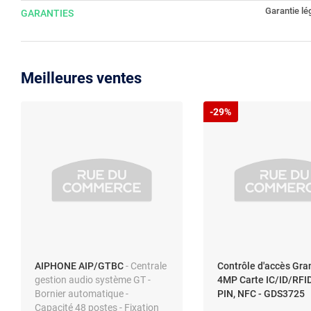
Garantie lé
GARANTIES
Meilleures ventes
-29%
AIPHONE AIP/GTBC
- Centrale
Contrôle d'accès Gr
gestion audio système GT -
4MP Carte IC/ID/RFID
Bornier automatique -
PIN, NFC - GDS3725
Capacité 48 postes - Fixation