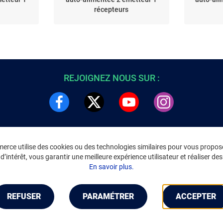
récepteurs
REJOIGNEZ NOUS SUR :
rce utilise des cookies ou des technologies similaires pour vous propose
DRE
INFORMATIONS LÉGALES
’intérêt, vous garantir une meilleure expérience utilisateur et réaliser des 
C
Environnement
En savoir plus.
CGV
/
CGU Marketplace
Données personnelles
/
Cookies
Gérer mes cookies
REFUSER
PARAMÉTRER
ACCEPTER
Mentions légales
Accessibilité : non conforme
Notice d'accessibilité