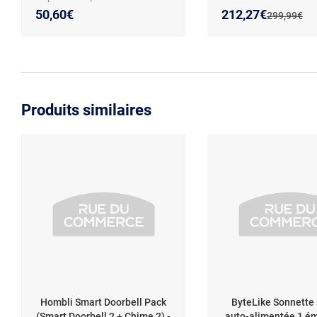
rail DIN
Nouveau prix :
Réduction de :
50,60€
212,27€
Ancien prix 
299,99€
Produits similaires
Hombli Smart Doorbell Pack
ByteLike Sonnette s
(Smart Doorbell 2 + Chime 2) -
auto-alimentée 1 ém