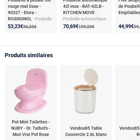
Poubelle à pédale 30l
Poubelle automatique
Five Simpl
rouge mat lisse -
42l inox - BAT-42LB -
de Poubell
90327 - Elora -
KITCHEN MOVE
-
Empilables
ROSSIGNOL
- Poubelle
Poubelle automatique -
à pédale 30 L - Rouge
Capteur infrarouge -
Nouveau prix :
Réduction de :
Nouveau prix :
Réduction de :
Nouveau p
Réduction
53,23€
70,69€
44,99€
Ancien prix :
Ancien prix :
Anc
56,03€
109,00€
59
mat - Matériaux
Couvercle amovible -
recyclables -
Capacité 42L
Fabrication française -
Socle stabilisé
Produits similaires
Pot Mini Toilettes -
NUBY - Dr. Talbot's -
Vendos85 Table
Vendos85 
Mon Vrai Pot Rose
Couvercle 2.6L blanc
R