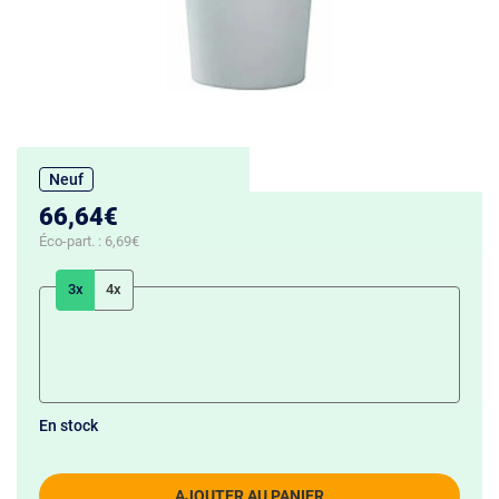
Neuf
66,64€
Éco-part. :
6,69€
3x
4x
En stock
AJOUTER AU PANIER