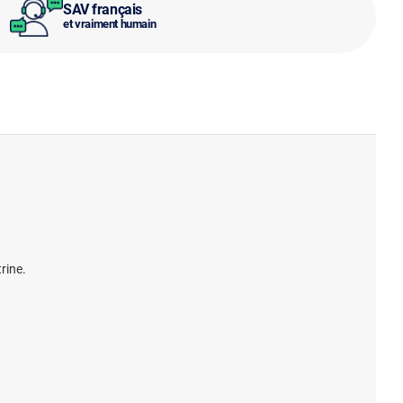
SAV français
et vraiment humain
rine.