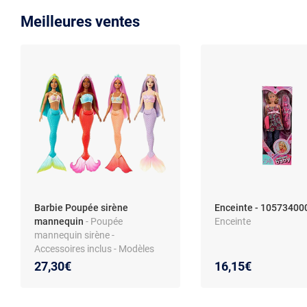
Meilleures ventes
Barbie Poupée sirène
Enceinte - 10573400
mannequin
- Poupée
Enceinte
mannequin sirène -
Accessoires inclus - Modèles
assortis - Matière plastique -
27,30€
16,15€
Dès 3 ans