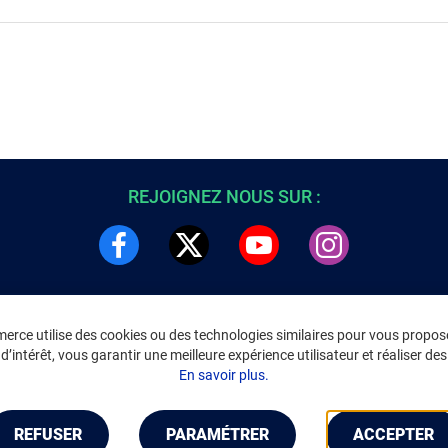
REJOIGNEZ NOUS SUR :
rce utilise des cookies ou des technologies similaires pour vous propose
DRE
INFORMATIONS LÉGALES
’intérêt, vous garantir une meilleure expérience utilisateur et réaliser des 
C
Environnement
En savoir plus.
CGV
/
CGU Marketplace
Données personnelles
/
Cookies
Gérer mes cookies
REFUSER
PARAMÉTRER
ACCEPTER
Mentions légales