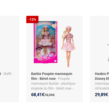
-13%
0
- Steffi -
Barbie Poupée mannequin
Hasbro 
film - Béret rose
- Poupée
Disney E
mannequin Barbie - plastique -
mannequi
inspirée du film - béret rose -
Articulat
dès 6 ans
jambes -
Nouveau prix :
Réduction de :
68,41€
29,89€
Ancien prix :
78,99€
Neiges 2 
- Non int