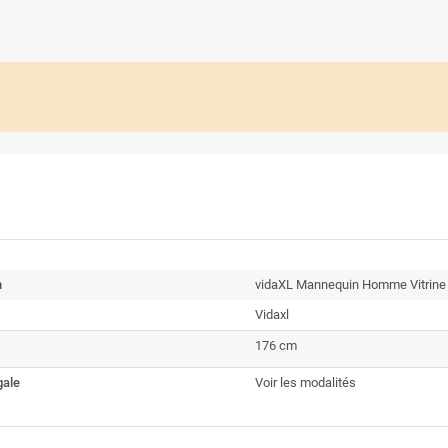
n
vidaXL Mannequin Homme Vitrine
Vidaxl
176 cm
gale
Voir les modalités