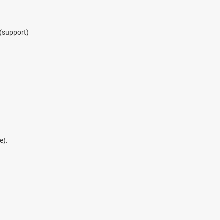
 (support)
e).