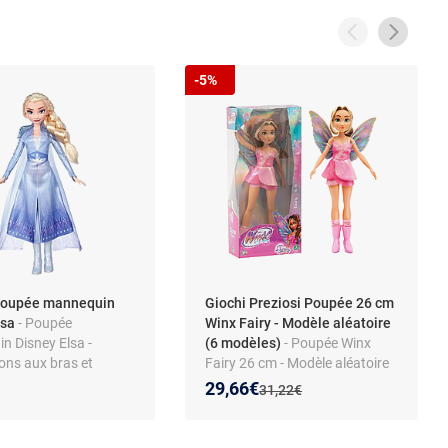
-5%
Poupée mannequin
Giochi Preziosi Poupée 26 cm
lsa
- Poupée
Winx Fairy - Modèle aléatoire
n Disney Elsa -
(6 modèles)
- Poupée Winx
ions aux bras et
Fairy 26 cm - Modèle aléatoire
 Thème La Reine des
(6 modèles) avec ailes
Nouveau prix :
Réduction de :
29,66€
Ancien prix :
31,22€
- Plastique - Dès 3 ans
amovibles et vêtements en
eractive
tissu