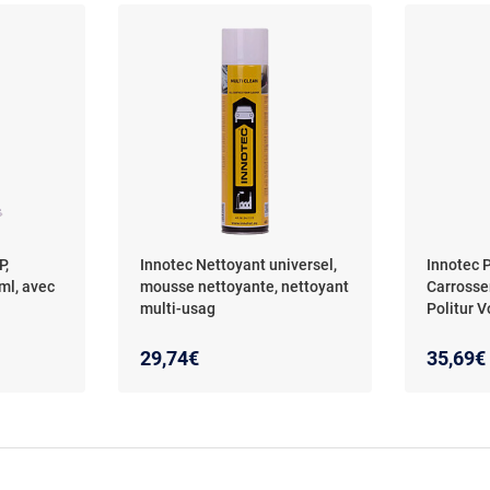
P,
Innotec Nettoyant universel,
Innotec P
ml, avec
mousse nettoyante, nettoyant
Carrosser
multi-usag
Politur V
29,74€
35,69€