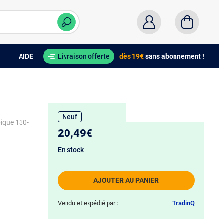
AIDE
Livraison offerte
dès 19€
sans abonnement !
Neuf
pique 130-
20,49€
En stock
AJOUTER AU PANIER
Vendu et expédié par :
TradinQ