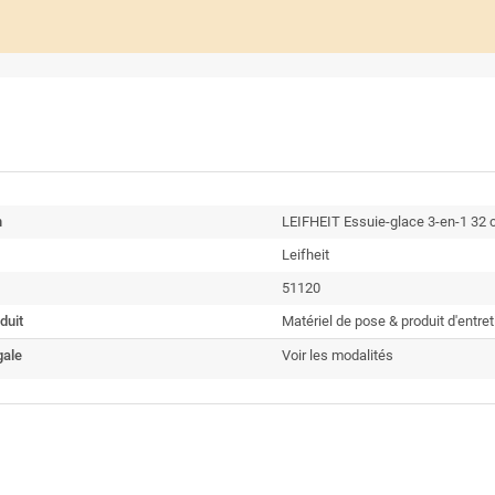
n
LEIFHEIT Essuie-glace 3-en-1 32
Leifheit
51120
duit
Matériel de pose & produit d'entret
gale
Voir les modalités