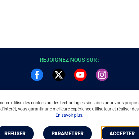
REJOIGNEZ NOUS SUR :
rce utilise des cookies ou des technologies similaires pour vous propose
DRE
INFORMATIONS LÉGALES
’intérêt, vous garantir une meilleure expérience utilisateur et réaliser des 
C
Environnement
En savoir plus.
CGV
/
CGU Marketplace
Données personnelles
/
Cookies
Gérer mes cookies
REFUSER
PARAMÉTRER
ACCEPTER
Mentions légales