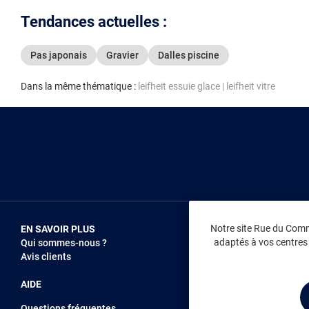
Tendances actuelles :
Pas japonais
Gravier
Dalles piscine
Dans la même thématique :
leifheit essuie glace
|
leifheit vitre
Notre site Rue du Comme
EN SAVOIR PLUS
NOUS REJOIN
adaptés à vos centres d
Qui sommes-nous ?
Vendez sur RD
Avis clients
Recrutement
AIDE
Questions fréquentes