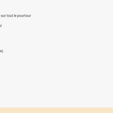
 sur tout le pourtour
l
e).