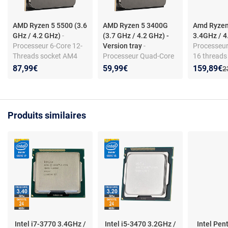
AMD Ryzen 5 5500 (3.6
AMD Ryzen 5 3400G
Amd Ryzen
GHz / 4.2 GHz)
-
(3.7 GHz / 4.2 GHz) -
3.4GHz / 
Processeur 6-Core 12-
Version tray
-
Processeur
Threads socket AM4
Processeur Quad-Core
16 threads
GameCache 19 Mo 7
8-Threads socket AM4
AM4 - Zen 
Nouveau p
Réduction
87,99€
59,99€
159,89€
A
2
nm TDP 65W (version
Cache L3 4 Mo Radeon
tray sans ventilateur -
Vega Graphics 11 12
garantie constructeur 3
nm TDP 65W (version
ans)
tray sans ventilateur -
Produits similaires
garantie constructeur 3
ans)
Intel i7-3770 3.4GHz /
Intel i5-3470 3.2GHz /
Intel Pe