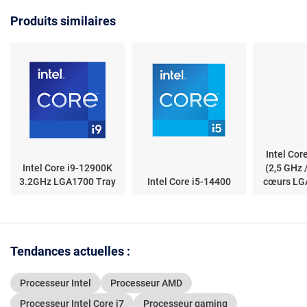
ans)
tray sans ventilateur -
Produits similaires
garantie constructeur 3
ans)
Intel Cor
Intel Core i9-12900K
(2,5 GHz 
3.2GHz LGA1700 Tray
Intel Core i5-14400
cœurs LG
Tendances actuelles :
Processeur Intel
Processeur AMD
Processeur Intel Core i7
Processeur gaming