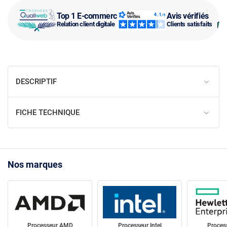
Top 1 E-commerce
Avis vérifiés
Relation client digitale
Clients satisfaits
DESCRIPTIF
FICHE TECHNIQUE
Nos marques
Processeur AMD
Processeur Intel
Proces