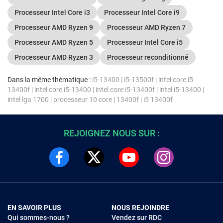
Processeur Intel Core i3
Processeur Intel Core i9
Processeur AMD Ryzen 9
Processeur AMD Ryzen 7
Processeur AMD Ryzen 5
Processeur Intel Core i5
Processeur AMD Ryzen 3
Processeur reconditionné
Dans la même thématique :
i5-13400
|
i5-13500f
|
intel core i5
13400f
|
intel core i5-13400
|
intel core i5-13400f
|
intel i5-13400
|
intel lga 1700
|
processeur 10 core
|
13400f
|
i5 13400f
REJOIGNEZ NOUS SUR :
EN SAVOIR PLUS
NOUS REJOINDRE
Qui sommes-nous ?
Vendez sur RDC