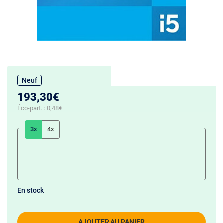
Neuf
193,30€
Éco-part. :
0,48€
3x
4x
En stock
AJOUTER AU PANIER