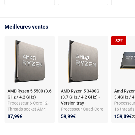
Meilleures ventes
-32%
AMD Ryzen 5 5500 (3.6
AMD Ryzen 5 3400G
Amd Ryzen
GHz / 4.2 GHz)
-
(3.7 GHz / 4.2 GHz) -
3.4GHz / 
Processeur 6-Core 12-
Version tray
-
Processeur
Threads socket AM4
Processeur Quad-Core
16 threads
GameCache 19 Mo 7
8-Threads socket AM4
AM4 - Zen 
Nouveau p
Réduction
87,99€
59,99€
159,89€
A
2
nm TDP 65W (version
Cache L3 4 Mo Radeon
tray sans ventilateur -
Vega Graphics 11 12
garantie constructeur 3
nm TDP 65W (version