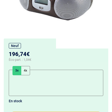
Neuf
196,74€
Éco-part. :
1,04€
3x
4x
En stock