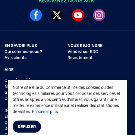
REJOIGNEZ NOUS SUR :
EN SAVOIR PLUS
NOUS REJOINDRE
Qui sommes-nous ?
Vendez sur RDC
Avis clients
Recrutement
AIDE
Questions fréquentes
Modes de règlements
Notre site Rue du Commerce utilise des cookies ou des
Garantie et retours
technologies similaires pour vous proposer des services et
Contacter Rue du Commerce
offres adaptés à vos centres d’intérêt, vous garantir une
meilleure expérience utilisateur et réaliser des statistiques
INFORMATIONS LÉGALES
RENDEZ-VOUS SUR L'APP
de visites.
En savoir plus.
Environnement
CGV
/
CGU Marketplace
REFUSER
Données personnelles
/
Cookies