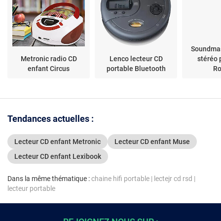
Soundmas
Metronic radio CD
Lenco lecteur CD
stéréo 
enfant Circus
portable Bluetooth
R
Tendances actuelles :
Lecteur CD enfant Metronic
Lecteur CD enfant Muse
Lecteur CD enfant Lexibook
Dans la même thématique :
chaine hifi portable
|
lectejr cd rsd
|
lecteur portable