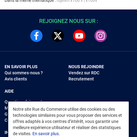
Dans la même thématique :
fujifilm x100 v
|
x100v
REJOIGNEZ NOUS SUR :
EN SAVOIR PLUS
NOUS REJOINDRE
Qui sommes-nous ?
Vendez sur RDC
Avis clients
Recrutement
AIDE
Questions fréquentes
Modes de règlements
Notre site Rue du Commerce utilise des cookies ou des
Garantie et retours
technologies similaires pour vous proposer des services et
Contacter Rue du Commerce
offres adaptés à vos centres d’intérêt, vous garantir une
meilleure expérience utilisateur et réaliser des statistiques
INFORMATIONS LÉGALES
RENDEZ-VOUS SUR L'APP
de visites.
En savoir plus.