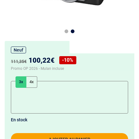
Neuf
Nouveau prix :
100,22€
-10%
Ancien prix :
111,35€
Réduction de :
Promo OP 2026 - Mulan incluse
3x
4x
En stock