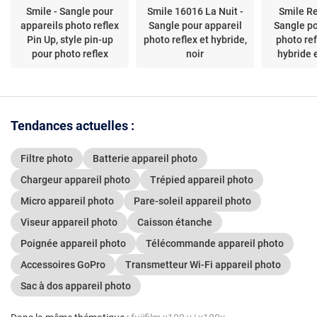
Smile - Sangle pour
Smile 16016 La Nuit -
Smile Re
appareils photo reflex
Sangle pour appareil
Sangle po
Pin Up, style pin-up
photo reflex et hybride,
photo ref
pour photo reflex
noir
hybride 
Tendances actuelles :
Filtre photo
Batterie appareil photo
Chargeur appareil photo
Trépied appareil photo
Micro appareil photo
Pare-soleil appareil photo
Viseur appareil photo
Caisson étanche
Poignée appareil photo
Télécommande appareil photo
Accessoires GoPro
Transmetteur Wi-Fi appareil photo
Sac à dos appareil photo