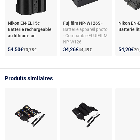
Nikon EN-EL15c
Fujifilm NP-W126S
-
Nikon EN-
Batterie rechargeable
Batterie appareil photo
Batterie l
au lithium-ion
- Compatible FUJIFILM
NP-W126
Nouveau prix :
Réduction de :
Nouveau prix :
Réduction de :
Nouveau p
Réduction
54,50€
34,26€
54,20€
Ancien prix :
Ancien prix :
Anc
70,78€
44,49€
70
Produits similaires