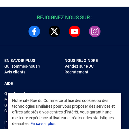
REJOIGNEZ NOUS SUR :
EN SAVOIR PLUS
NOUS REJOINDRE
Qui sommes-nous ?
Vendez sur RDC
Avis clients
Recrutement
AIDE
Questions fréquentes
Modes de règlements
Notre site Rue du Commerce utilise des cookies ou des
Garantie et retours
technologies similaires pour vous proposer des services et
Contacter Rue du Commerce
offres adaptés à vos centres d’intérêt, vous garantir une
meilleure expérience utilisateur et réaliser des statistiques
INFORMATIONS LÉGALES
RENDEZ-VOUS SUR L'APP
de visites.
En savoir plus.
Environnement