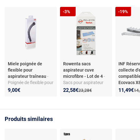
-3%
-19%
Miele poignée de
Rowenta sacs
INF Réserv
flexible pour
aspirateur cuve
collecte d
aspirateur traîneau
-
microfibre - Lot de 4
-
compatibl
Poignée de flexible pour
Sacs pour aspirateur
Ecovacs 
aspirateur traîneau -
cuve en microfibre -
X9 T80 - Fi
Nouveau prix :
Réduction de :
Nouveau p
Réduction
9,00€
22,58€
11,49€
Ancien prix :
Anc
23,28€
14
Compatible toutes
Compatible ZR8001 -
usé
séries Miele - Matière
Filtration H12 - Pièces
plastique - Installation
d’origine - Modèles
simple
RU5053, TQ5053,
Produits similaires
RU4053, RU4022