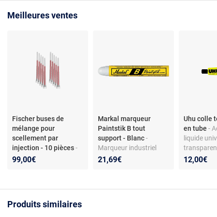
Meilleures ventes
Fischer buses de
Markal marqueur
Uhu colle 
mélange pour
Paintstik B tout
en tube
- 
scellement par
support - Blanc
-
liquide uni
injection - 10 pièces
-
Marqueur industriel
transparen
Buses mélangeuses
tout support - Traçage
rapide – co
99,00€
21,69€
12,00€
pour cartouches
permanent - Résiste
durable mul
d’injection – mélange
intempéries et UV -
matériaux 
homogène
Utilisable sur surfaces
maison, bu
résine/durcisseur –
rugueuses, rouillées ou
loisirs créa
Produits similaires
compatible systèmes
sales - Plage -46°C à
Fischer – matière
66°C