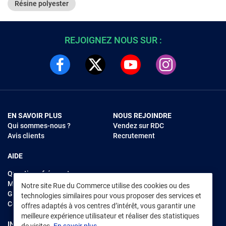
Résine polyester
REJOIGNEZ NOUS SUR :
EN SAVOIR PLUS
NOUS REJOINDRE
Qui sommes-nous ?
Vendez sur RDC
Avis clients
Recrutement
AIDE
Questions fréquentes
Modes de règlements
Notre site Rue du Commerce utilise des cookies ou des
Garantie et retours
technologies similaires pour vous proposer des services et
Contacter Rue du Commerce
offres adaptés à vos centres d’intérêt, vous garantir une
meilleure expérience utilisateur et réaliser des statistiques
INFORMATIONS LÉGALES
RENDEZ-VOUS SUR L'APP