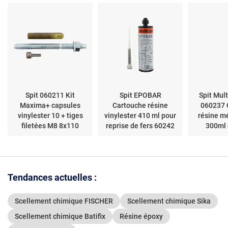
plastique – améliore la
performance du mortier
Spit 060211 Kit
Spit EPOBAR
Spit Mul
Maxima+ capsules
Cartouche résine
060237 
vinylester 10 + tiges
vinylester 410 ml pour
résine m
filetées M8 8x110
reprise de fers 60242
300ml 
Tendances actuelles :
Scellement chimique FISCHER
Scellement chimique Sika
Scellement chimique Batifix
Résine époxy