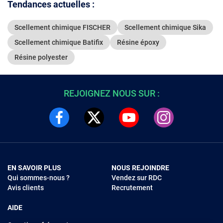
Compatible supports
Faible odeur
cartouches 
Tendances actuelles :
visibles et matériaux
applicateu
transparents
Scellement chimique FISCHER
Scellement chimique Sika
Scellement chimique Batifix
Résine époxy
Résine polyester
REJOIGNEZ NOUS SUR :
EN SAVOIR PLUS
NOUS REJOINDRE
Qui sommes-nous ?
Vendez sur RDC
Avis clients
Recrutement
AIDE