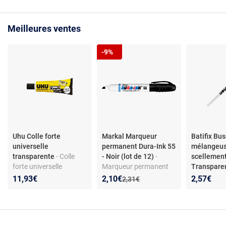
Meilleures ventes
-9%
Uhu Colle forte
Markal Marqueur
Batifix Bu
universelle
permanent Dura-Ink 55
mélangeus
transparente
- Colle
- Noir (lot de 12)
-
scellement
forte universelle
Marqueur permanent
Transpare
transparente - Prise
pour métal, carton,
mélangeus
Nouveau prix :
Réduction de :
11,93€
2,10€
2,57€
Ancien prix :
2,31€
rapide - Élastique -
plastique, verre - Pointe
scellement
Collage propre -
biseautée 1 à 5 mm -
Réutilisabl
Utilisable en simple ou
Encre noire à séchage
homogène 
double encollage -
rapide - Corps robuste -
résines - 