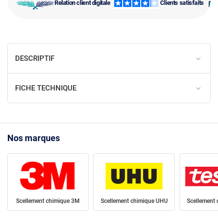
Relation client digitale
Clients satisfaits
DESCRIPTIF
FICHE TECHNIQUE
Nos marques
Scellement chimique 3M
Scellement chimique UHU
Scellement 