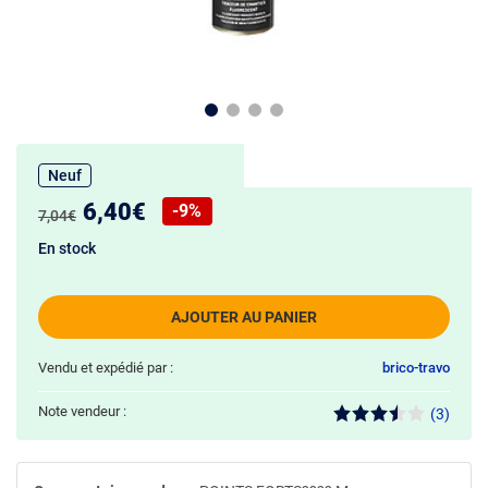
Neuf
Nouveau prix :
6,40€
-9%
Ancien prix :
7,04€
Réduction de :
En stock
AJOUTER AU PANIER
Vendu et expédié par :
brico-travo
Note vendeur :
(3)