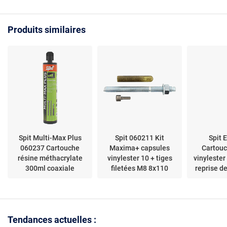
d’injection – mélange
intempéries et UV -
matériaux 
homogène
Utilisable sur surfaces
maison, bu
résine/durcisseur –
rugueuses, rouillées ou
loisirs créa
Produits similaires
compatible systèmes
sales - Plage -46°C à
Fischer – matière
66°C
plastique – améliore la
performance du mortier
Spit Multi-Max Plus
Spit 060211 Kit
Spit
060237 Cartouche
Maxima+ capsules
Cartouc
résine méthacrylate
vinylester 10 + tiges
vinylester
300ml coaxiale
filetées M8 8x110
reprise d
Tendances actuelles :