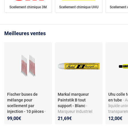
Scellement chimique 3M
Scellement chimique UHU
Scellement 
Meilleures ventes
Fischer buses de
Markal marqueur
Uhu colle 
mélange pour
Paintstik B tout
en tube
- 
scellement par
support - Blanc
-
liquide uni
injection - 10 pièces
-
Marqueur industriel
transparen
Buses mélangeuses
tout support - Traçage
rapide – co
99,00€
21,69€
12,00€
pour cartouches
permanent - Résiste
durable mul