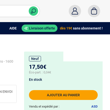
AIDE
Livraison offerte
dès 19€
sans abonnement !
Neuf
ns - 1600
17,50€
Éco-part. :
0,04€
En stock
N ENVOI
AJOUTER AU PANIER
Vendu et expédié par :
ASD