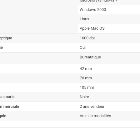
Microsoft Windows 7
Windows 2000
Linux
Apple Mac OS
optique
1600 dpi
ue
Oui
Bureautique
42 mm
70 mm
105 mm
la souris
Noire
ommerciale
2 ans vendeur
gale
Voir les modalités