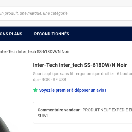
ONS PLANS
RECONDITIONNÉS
Inter-Tech Inter_tech SS-618DW/N Noir
Inter-Tech Inter_tech SS-618DW/N Noir
Souris optique sans fil - ergonomique droitier - 6 bouto
dpi - RGB - RF USB
Soyez le premier à déposer un avis !
Commentaire vendeur :
PRODUIT NEUF EXPEDIE E
SUIVI