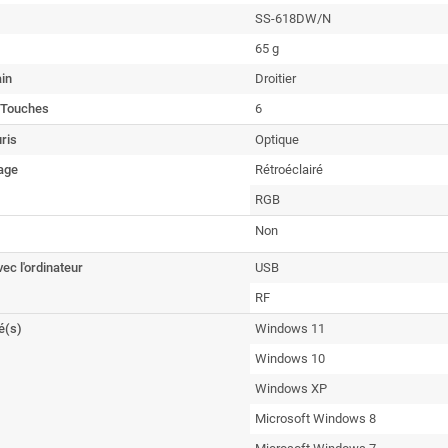
SS-618DW/N
65 g
in
Droitier
 Touches
6
ris
Optique
age
Rétroéclairé
RGB
Non
vec l'ordinateur
USB
RF
é(s)
Windows 11
Windows 10
Windows XP
Microsoft Windows 8