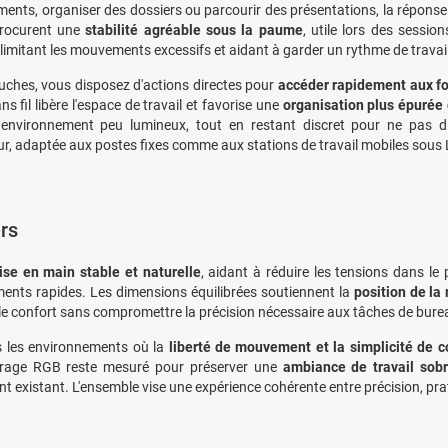
ents, organiser des dossiers ou parcourir des présentations, la réponse e
rocurent une
stabilité agréable sous la paume
, utile lors des sessi
, limitant les mouvements excessifs et aidant à garder un rythme de travai
uches, vous disposez d'actions directes pour
accéder rapidement aux fo
s fil libère l'espace de travail et favorise une
organisation plus épurée
nvironnement peu lumineux, tout en restant discret pour ne pas dist
eur, adaptée aux postes fixes comme aux stations de travail mobiles sous 
ers
ise en main stable et naturelle
, aidant à réduire les tensions dans le
ments rapides. Les dimensions équilibrées soutiennent la
position de la
e le confort sans compromettre la précision nécessaire aux tâches de bure
ns les environnements où la
liberté de mouvement et la simplicité de 
lairage RGB reste mesuré pour préserver une
ambiance de travail sobre
 existant. L'ensemble vise une expérience cohérente entre précision, prati