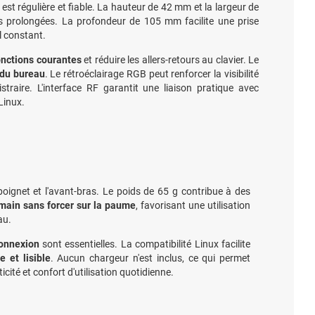
st régulière et fiable. La hauteur de 42 mm et la largeur de
ons prolongées. La profondeur de 105 mm facilite une prise
l constant.
nctions courantes
et réduire les allers-retours au clavier. Le
 du bureau
. Le rétroéclairage RGB peut renforcer la visibilité
raire. L'interface RF garantit une liaison pratique avec
Linux.
 poignet et l'avant-bras. Le poids de 65 g contribue à des
 main sans forcer sur la paume
, favorisant une utilisation
au.
connexion
sont essentielles. La compatibilité Linux facilite
 et lisible
. Aucun chargeur n'est inclus, ce qui permet
cité et confort d'utilisation quotidienne.