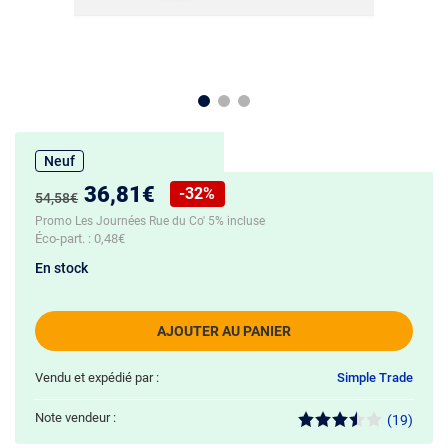
Neuf
Nouveau prix :
36,81€
-32%
Ancien prix :
54,58€
Réduction de :
Promo Les Journées Rue du Co' 5% incluse
Éco-part. :
0,48€
En stock
AJOUTER AU PANIER
Vendu et expédié par :
Simple Trade
Note vendeur :
(19)