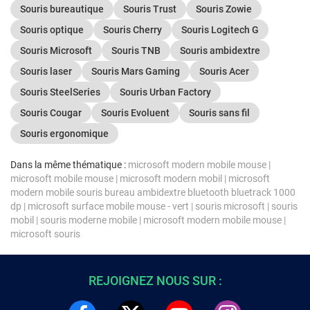
Souris bureautique
Souris Trust
Souris Zowie
Souris optique
Souris Cherry
Souris Logitech G
Souris Microsoft
Souris TNB
Souris ambidextre
Souris laser
Souris Mars Gaming
Souris Acer
Souris SteelSeries
Souris Urban Factory
Souris Cougar
Souris Evoluent
Souris sans fil
Souris ergonomique
Dans la même thématique :
microsoft modern mobile mouse
|
microsoft mobile mouse
|
microsoft modern mobil
|
microsoft
modern mobile souris bureau ambidextre bluetooth bluetrack 1000
dp
|
microsoft surface mobile mouse - vert
|
souris microsoft
|
souris
mobil
|
souris moderne mobile
|
microsoft modern mobile mouse
|
microsoft souris
REJOIGNEZ NOUS SUR :