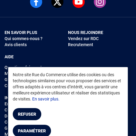
EN SAVOIR PLUS
NOUS REJOINDRE
Qui sommes-nous ?
Vendez sur RDC
Avis clients
Recrutement
AIDE
Questions fréquentes
Modes de règlements
Notre site Rue du Commerce utilise des cookies ou des
Garantie et retours
technologies similaires pour vous proposer des services et
Contacter Rue du Commerce
offres adaptés à vos centres d’intérêt, vous garantir une
meilleure expérience utilisateur et réaliser des statistiques
INFORMATIONS LÉGALES
RENDEZ-VOUS SUR L'APP
de visites.
En savoir plus.
Environnement
CGV
/
CGU Marketplace
REFUSER
Données personnelles
/
Cookies
Gérer mes cookies
PARAMÉTRER
Mentions légales