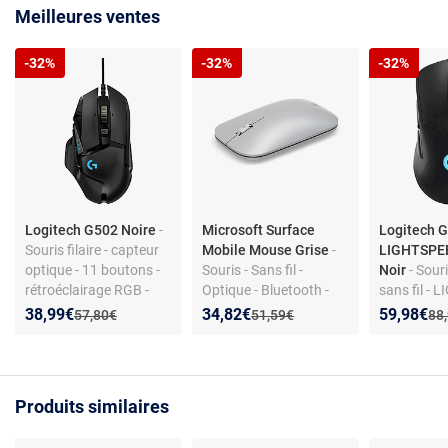
Meilleures ventes
-32%
-32%
-32%
Logitech G502 Noire
-
Microsoft Surface
Logitech 
Souris filaire - capteur
Mobile Mouse Grise
-
LIGHTSPE
optique - 11 boutons -
Souris - Sans fil -
Noir
- Sour
rétroéclairage RGB -
Optique - Bluetooth -
sans fil -
USB Type-A -
1800 dpi - Ambidextre -
RGB - 6 bo
Nouveau prix :
Réduction de :
Nouveau prix :
Réduction de :
Nouveau p
Réduction
38,99€
34,82€
59,98€
Ancien prix :
Ancien prix :
Anc
57,80€
51,59€
88
ergonomique droitier
3 boutons
programma
capteur o
16K 16000
Produits similaires