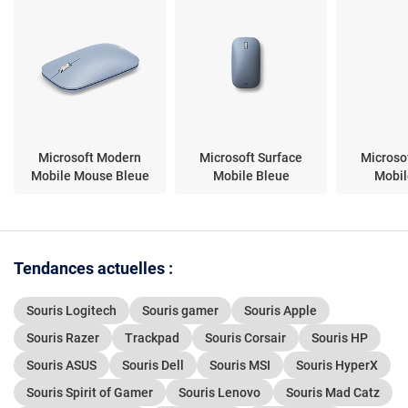
Microsoft Modern
Microsoft Surface
Microso
Mobile Mouse Bleue
Mobile Bleue
Mobil
Tendances actuelles :
Souris Logitech
Souris gamer
Souris Apple
Souris Razer
Trackpad
Souris Corsair
Souris HP
Souris ASUS
Souris Dell
Souris MSI
Souris HyperX
Souris Spirit of Gamer
Souris Lenovo
Souris Mad Catz