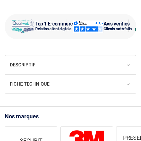
Top 1 E-commerce
Avis vérifiés
Relation client digitale
Clients satisfaits
DESCRIPTIF
FICHE TECHNIQUE
Nos marques
PRESE
SECURIT