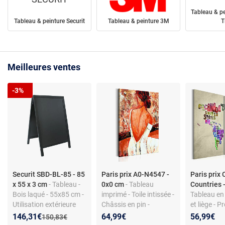
Tableau & pe
Tableau & peinture Securit
Tableau & peinture 3M
T
Meilleures ventes
-3%
Securit SBD-BL-85 - 85
Paris prix A0-N4547 -
Paris prix 
x 55 x 3 cm
- Tableau -
0x0 cm
- Tableau
Countries 
Bois laqué - 55x85 cm -
imprimé - Toile intissée -
Tableau en 
Utilisation extérieure
Châssis en pin -
et liège - P
Protection UV - 40x60
Carte du 
Nouveau prix :
Réduction de :
146,31€
64,99€
56,99€
Ancien prix :
150,83€
cm