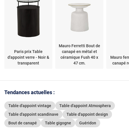
Mauro Ferretti Bout de
Paris prix Table
canapé en métal et
d'appoint verre - Noir &
céramique Fush 40 x
Mauro ferr
transparent
47 cm.
canapé r
Tendances actuelles :
Table d'appoint vintage
Table d'appoint Atmosphera
Table d'appoint scandinave
Table d'appoint design
Bout de canapé
Table gigogne
Guéridon