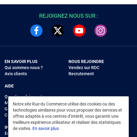
REJOIGNEZ NOUS SUR :
EN SAVOIR PLUS
NOUS REJOINDRE
Qui sommes-nous ?
Vendez sur RDC
Avis clients
Recrutement
AIDE
Questions fréquentes
Modes de règlements
Notre site Rue du Commerce utilise des cookies ou des
Garantie et retours
technologies similaires pour vous proposer des services et
Contacter Rue du Commerce
offres adaptés à vos centres d’intérêt, vous garantir une
meilleure expérience utilisateur et réaliser des statistiques
INFORMATIONS LÉGALES
RENDEZ-VOUS SUR L'APP
de visites.
En savoir plus.
Environnement