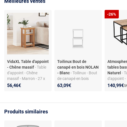
Meilleures ventes
-26%
VidaXL Table d'appoint
Toilinux Bout de
Atmospher
- Chêne massif
- Table
canapé en bois NOLAN
tables bas
d'appoint - Chêne
- Blanc
- Toilinux - Bout
Naturel
- 
massif - Marron - 27 x
de canapé en bois
d'appoint - 
35 x 55 cm
NOLAN - Blanc -
forme carré
Nouveau p
Réduction
56,46€
63,09€
140,99€
A
1
Industriel
métal - styl
Produits similaires