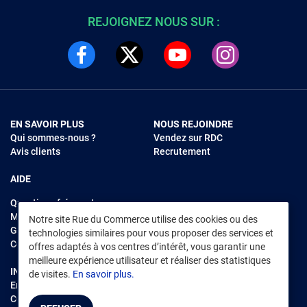
REJOIGNEZ NOUS SUR :
EN SAVOIR PLUS
NOUS REJOINDRE
Qui sommes-nous ?
Vendez sur RDC
Avis clients
Recrutement
AIDE
Questions fréquentes
Modes de règlements
Notre site Rue du Commerce utilise des cookies ou des
Garantie et retours
technologies similaires pour vous proposer des services et
Contacter Rue du Commerce
offres adaptés à vos centres d’intérêt, vous garantir une
meilleure expérience utilisateur et réaliser des statistiques
INFORMATIONS LÉGALES
RENDEZ-VOUS SUR L'APP
de visites.
En savoir plus.
Environnement
CGV
/
CGU Marketplace