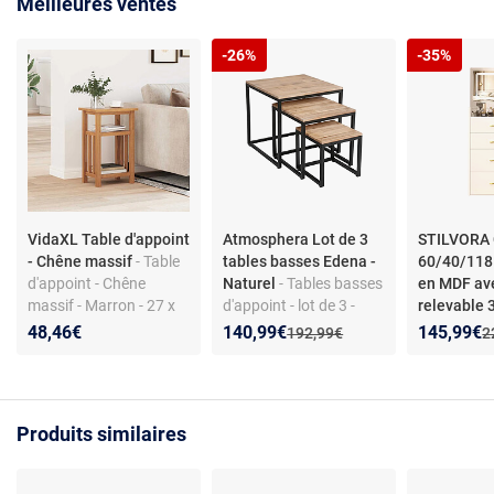
Meilleures ventes
-26%
-35%
VidaXL Table d'appoint
Atmosphera Lot de 3
STILVORA 
- Chêne massif
- Table
tables basses Edena -
60/40/118
d'appoint - Chêne
Naturel
- Tables basses
en MDF ave
massif - Marron - 27 x
d'appoint - lot de 3 -
relevable 
35 x 55 cm
forme carrée - bois et
Nouveau prix :
Réduction de :
Nouveau p
Réduction
48,46€
140,99€
145,99€
Ancien prix :
A
192,99€
2
métal - style industriel
Produits similaires