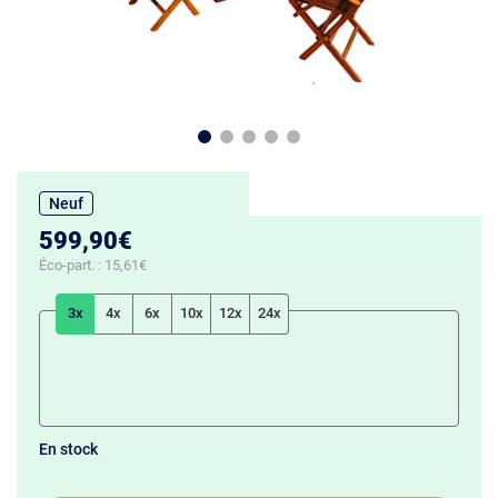
Neuf
599,90€
Éco-part. :
15,61€
3x
4x
6x
10x
12x
24x
En stock