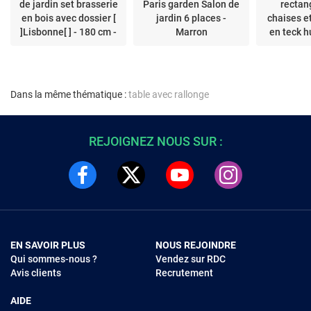
de jardin set brasserie
Paris garden Salon de
rectan
en bois avec dossier [
jardin 6 places -
chaises et
]Lisbonne[ ] - 180 cm -
Marron
en teck 
Marron
Dans la même thématique :
table avec rallonge
REJOIGNEZ NOUS SUR :
EN SAVOIR PLUS
NOUS REJOINDRE
Qui sommes-nous ?
Vendez sur RDC
Avis clients
Recrutement
AIDE