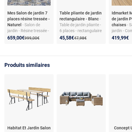
Mes Salon de jardin 7
Table pliante de jardin
Idmarket M
places résine tressée -
rectangulaire - Blanc
-
de jardin P
Naturel
- Salon de
Table de jardin pliante -
chaises
- 
jardin - Résine tressée -
6 places - rectangulaire
jardin - Co
coussins déhoussables
- acier
aspect bois
Nouveau prix :
Réduction de :
Nouveau prix :
Réduction de :
659,00€
45,58€
419,99€
Ancien prix :
Ancien prix :
999,00€
47,98€
- traité anti-UV -
- Table ext
déperlant
135/270 c
Aluminium e
Produits similaires
Habitat Et Jardin Salon
Concept 