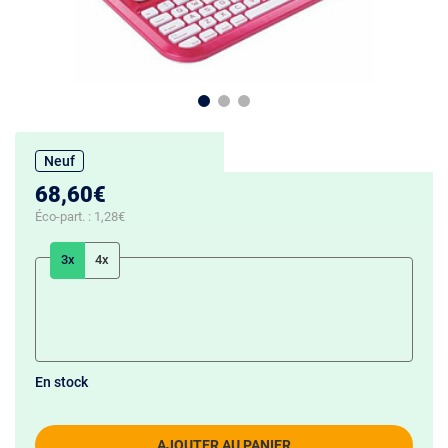
Neuf
68,60€
Éco-part. :
1,28€
3x
4x
En stock
AJOUTER AU PANIER