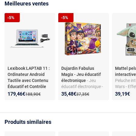
Meilleures ventes
-5%
-5%
Lexibook LAPTAB 11 :
Dujardin Fabulus
Mattel pel
Ordinateur Android
Magix - Jeu éducatif
interactiv
Tactile avec Contenu
électronique
- Jeu
Peluche int
Éducatif et Contrôle
éducatif électronique -
Wars - Effe
Parental
- Ordinateur
Apprentissage des
Fonctionne 
Nouveau prix :
Réduction de :
Nouveau prix :
Réduction de :
179,46€
35,48€
39,19€
Ancien prix :
Ancien prix :
188,90€
37,35€
portable tactile LAPTAB
tours de magie -
Piles inclu
pour enfant de 7 ans et
Expériences ludiques -
ans
plus, écran Full HD de
Pour enfants dès 8 ans
10.1, stockage 128Go,
- Interactif et facile à
Produits similaires
RAM 4 Go, LEXIBOOK
utiliser