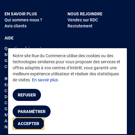
EN SAVOIR PLUS
NOUS REJOINDRE
Qui sommes-nous ?
Vendez sur RDC
Avis clients
Recrutement
AIDE
Questions fréquentes
Modes de règlements
Notre site Rue du Commerce utilise des cookies ou des
Garantie et retours
technologies similaires pour vous proposer des services et
Contacter Rue du Commerce
offres adaptés à vos centres d’intérêt, vous garantir une
meilleure expérience utilisateur et réaliser des statistiques
INFORMATIONS LÉGALES
RENDEZ-VOUS SUR L'APP
de visites.
En savoir plus.
Environnement
CGV
/
CGU Marketplace
REFUSER
Données personnelles
/
Cookies
Gérer mes cookies
PARAMÉTRER
Mentions légales
Accessibilité : non conforme
ACCEPTER
Notice d'accessibilité