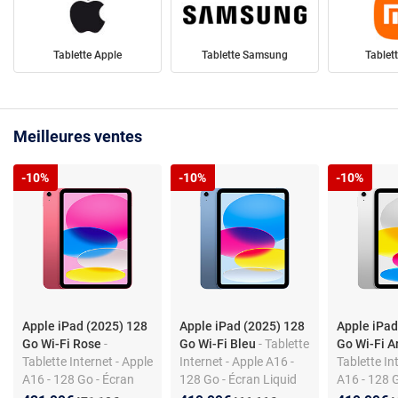
Tablette Apple
Tablette Samsung
Tablet
Meilleures ventes
-10%
-10%
-10%
Apple iPad (2025) 128
Apple iPad (2025) 128
Apple iPad
Go Wi-Fi Rose
-
Go Wi-Fi Bleu
- Tablette
Go Wi-Fi 
Tablette Internet - Apple
Internet - Apple A16 -
Tablette In
A16 - 128 Go - Écran
128 Go - Écran Liquid
A16 - 128 
Liquid Retina LED 11" -
Retina LED 11" - Wi-Fi
Liquid Reti