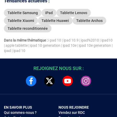
Tendances actuelles :
Tablette Samsung
iPad
Tablette Lenovo
Tablette Xiaomi
Tablette Huawei
Tablette Archos
Tablette reconditionnée
Dans la même thématique :
i pad 10
|
ipad 10.9
|
ipad%2010
|
ipad10
|
apple tablette
|
ipad 10 generation
|
ipad 10e
|
ipad 10e generation
|
ipad
|
ipad 10
REJOIGNEZ NOUS SUR :
EN SAVOIR PLUS
NOUS REJOINDRE
Qui sommes-nous ?
Vendez sur RDC