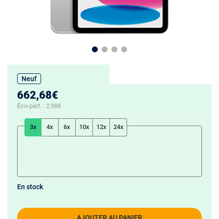
Neuf
662,68€
Éco-part. :
2,98€
3x
4x
6x
10x
12x
24x
En stock
AJOUTER AU PANIER