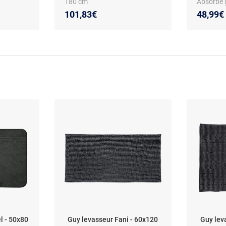
180 cm
Absorbe g
101,83€
48,99€
l - 50x80
Guy levasseur Fani - 60x120
Guy lev