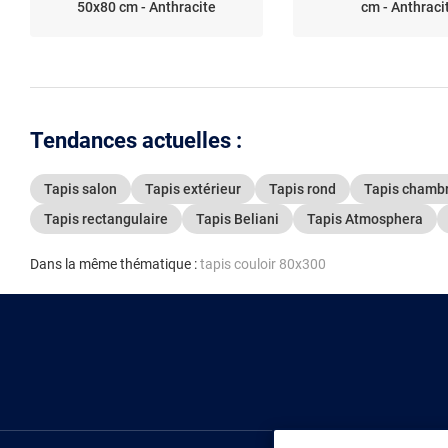
50x80 cm - Anthracite
cm - Anthraci
Tendances actuelles :
Tapis salon
Tapis extérieur
Tapis rond
Tapis chamb
Tapis rectangulaire
Tapis Beliani
Tapis Atmosphera
Dans la même thématique :
tapis couloir 80x300