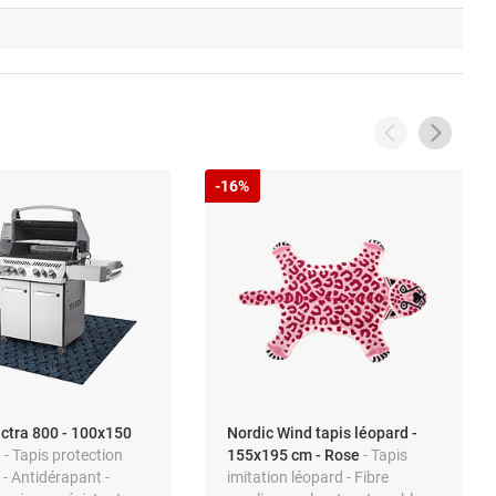
-16%
ctra 800 - 100x150
Nordic Wind tapis léopard -
u
- Tapis protection
155x195 cm - Rose
- Tapis
- Antidérapant -
imitation léopard - Fibre