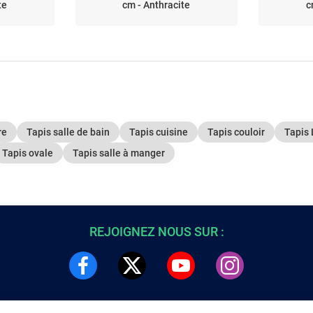
te
cm - Anthracite
c
re
Tapis salle de bain
Tapis cuisine
Tapis couloir
Tapis
Tapis ovale
Tapis salle à manger
REJOIGNEZ NOUS SUR :