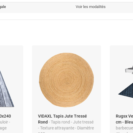
gale
Voir les modalités
00x240
VIDAXL Tapis Jute Tressé
Rugsx Ve
uloir -
Rond
- Tapis rond - Jute tressé
cm - Ble
yage
- Texture attrayante - Diamètre
barbecue 