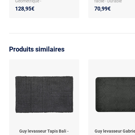
Géométrique -
facile - Durable
Rouille/Beige/Gris - 120x170
128,95€
70,99€
cm
Produits similaires
Guy levasseur Tapis Bali -
Guy levasseur Gabrie