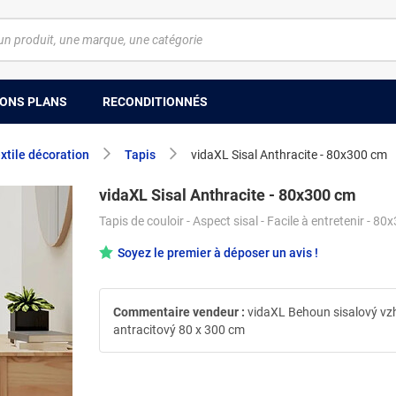
ONS PLANS
RECONDITIONNÉS
xtile décoration
Tapis
vidaXL Sisal Anthracite - 80x300 cm
vidaXL Sisal Anthracite - 80x300 cm
Tapis de couloir - Aspect sisal - Facile à entretenir - 8
Soyez le premier à déposer un avis !
Commentaire vendeur :
vidaXL Behoun sisalový vz
antracitový 80 x 300 cm