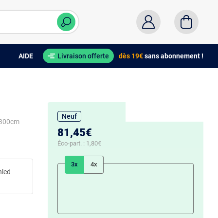
AIDE
Livraison offerte
dès 19€
sans abonnement !
Neuf
0x300cm
81,45€
Éco-part. :
1,80€
3x
4x
hled