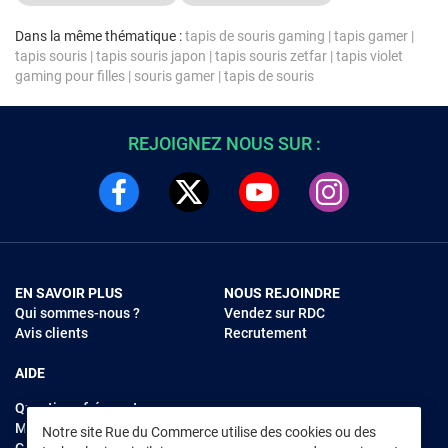
Dans la même thématique :
tapis de souris gaming
|
tapis gamer
|
tapis souris
|
tapis souris japon
|
tapis souris zetfar
|
tapis violet
gaming pour filles
|
souris gamer
|
tapis de souris
REJOIGNEZ NOUS SUR :
EN SAVOIR PLUS
NOUS REJOINDRE
Qui sommes-nous ?
Vendez sur RDC
Avis clients
Recrutement
AIDE
Questions fréquentes
Modes de règlements
Notre site Rue du Commerce utilise des cookies ou des
Garantie et retours