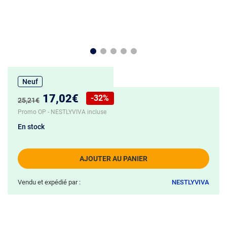
Neuf
Nouveau prix :
17,02€
-32%
Ancien prix :
25,21€
Réduction de :
Promo OP - NESTLYVIVA incluse
En stock
AJOUTER AU PANIER
Vendu et expédié par :
NESTLYVIVA