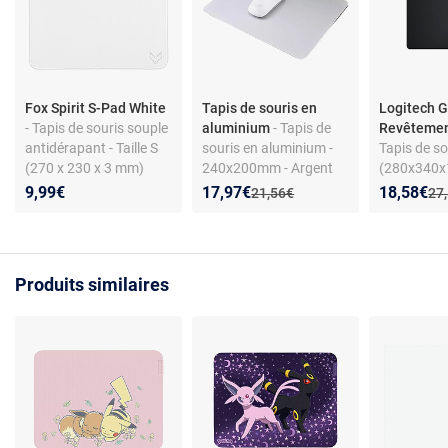
Fox Spirit S-Pad White
Tapis de souris en
Logitech 
- Tapis de souris souple
aluminium
- Tapis de
Revêtemen
antidérapant - Taille S
souris en aluminium -
Tapis de s
(270 x 230 x 3 mm)
240x200mm - Argent
(280x340
souple, re
Nouveau prix :
Réduction de :
Nouveau p
Réduction
9,99€
17,97€
18,58€
Ancien prix :
Anc
21,56€
27
tissu
Produits similaires