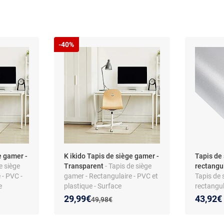
-40%
e gamer -
K ikido Tapis de siège gamer -
Tapis de
e siège
Transparent
- Tapis de siège
rectangu
 - PVC -
gamer - Rectangulaire - PVC et
Tapis de 
e
plastique - Surface
rectangul
antidérapante
antidérap
Nouveau prix :
Réduction de :
29,99€
43,92€
Ancien prix :
49,98€