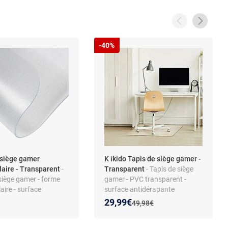
-40%
 siège gamer
K ikido Tapis de siège gamer -
laire - Transparent
-
Transparent
- Tapis de siège
siège gamer - forme
gamer - PVC transparent -
aire - surface
surface antidérapante
ante - plastique
Nouveau prix :
Réduction de :
29,99€
Ancien prix :
49,98€