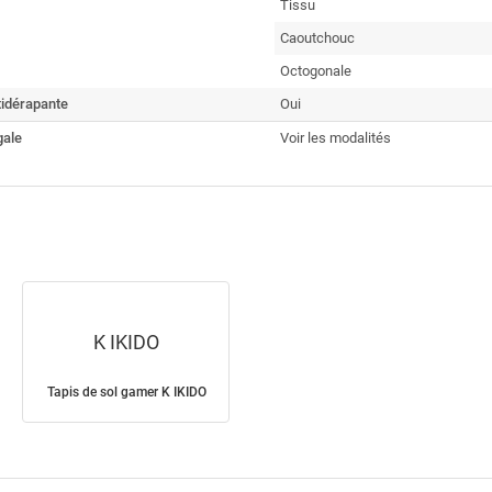
Tissu
Caoutchouc
Octogonale
tidérapante
Oui
gale
Voir les modalités
K IKIDO
Tapis de sol gamer K IKIDO