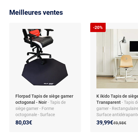
Meilleures ventes
-20%
Florpad Tapis de siège gamer
K ikido Tapis de sièg
octogonal - Noir
- Tapis de
Transparent
- Tapis d
siège gamer - Forme
gamer - Rectangulaire
octogonale - Surface
Surface antidérapant
antidérapante - Tissu
Nouveau prix :
Réduction de :
80,03€
39,99€
Ancien prix :
49,98€