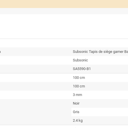
n
Subsonic Tapis de siège gamer Bat
Subsonic
SA5590-B1
100 cm
100 cm
3 mm
Noir
Gris
2.4 kg