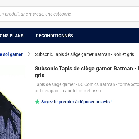
ONS PLANS
RECONDITIONNÉS
e sol gamer
Subsonic Tapis de siège gamer Batman - Noir et gris
Subsonic Tapis de siège gamer Batman - 
gris
Tapis de siège gamer - DC Comics Batman - forme octo
antidérapant - caoutchouc et tissu
Soyez le premier à déposer un avis !