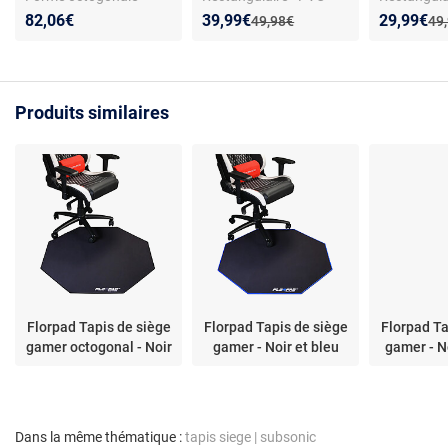
Surface antidérapante -
Surface antidérapante
plastique -
Nouveau prix :
Réduction de :
Nouveau p
Réduction
82,06€
39,99€
29,99€
Ancien prix :
Anc
49,98€
49
Tissu
antidérapa
Produits similaires
Florpad Tapis de siège
Florpad Tapis de siège
Florpad Ta
gamer octogonal - Noir
gamer - Noir et bleu
gamer - N
Dans la même thématique :
tapis siege
|
subsonic