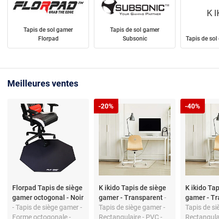
K 
Tapis de sol gamer
Tapis de sol gamer
Florpad
Subsonic
Tapis de sol
Meilleures ventes
-20%
-40%
Florpad Tapis de siège
K ikido Tapis de siège
K ikido Ta
gamer octogonal - Noir
gamer - Transparent
-
gamer - T
- Tapis de siège gamer -
Tapis de siège gamer -
Tapis de si
Forme octogonale -
Rectangulaire - PVC -
Rectangula