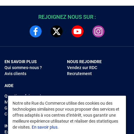
REJOIGNEZ NOUS SUR :
EN SAVOIR PLUS
NOUS REJOINDRE
Qui sommes-nous ?
Vendez sur RDC
Avis clients
Recrutement
AIDE
Questions fréquentes
Modes de règlements
Notre site Rue du Commerce utilise des cookies ou des
Garantie et retours
technologies similaires pour vous proposer des services et
Contacter Rue du Commerce
offres adaptés à vos centres d’intérêt, vous garantir une
meilleure expérience utilisateur et réaliser des statistiques
INFORMATIONS LÉGALES
RENDEZ-VOUS SUR L'APP
de visites.
En savoir plus.
Environnement