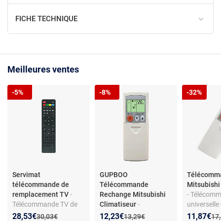
FICHE TECHNIQUE
Meilleures ventes
-5%
-8%
-32%
Servimat
GUPBOO
Télécomm
télécommande de
Télécommande
Mitsubishi
remplacement TV
-
Rechange Mitsubishi
- Télécom
Télécommande TV de
Climatiseur
-
universelle
remplacement -
Télécommande
climatiseur
Nouveau prix :
Réduction de :
Nouveau prix :
Réduction de :
Nouveau p
Réduction
28,53€
12,23€
11,87€
Ancien prix :
Ancien prix :
Anc
30,03€
13,29€
17