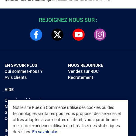
REJOIGNEZ NOUS SUR :
EN SAVOIR PLUS
NOUS REJOINDRE
Qui sommes-nous ?
Vendez sur RDC
Avis clients
Recrutement
AIDE
Questions fréquentes
Modes de règlements
Notre site Rue du Commerce utilise des cookies ou des
Garantie et retours
technologies similaires pour vous proposer des services et
Contacter Rue du Commerce
offres adaptés à vos centres d’intérêt, vous garantir une
meilleure expérience utilisateur et réaliser des statistiques
INFORMATIONS LÉGALES
RENDEZ-VOUS SUR L'APP
de visites.
En savoir plus.