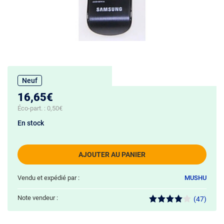
Neuf
16,65€
Éco-part. :
0,50€
En stock
AJOUTER AU PANIER
Vendu et expédié par :
MUSHU
Note vendeur :
(47)