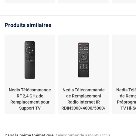
Compatible TSV7600,
universelle - Plug and
Affichage C
TSV8600, VegaHD,
play - Précision
Remplace
SiriusHD -
infrarouge 10 m -
principal u
Configuration simple -
matériau ABS
Matériau 
Produits similaires
Touches dédiées -
Portée fiable
Nedis Télécommande
Nedis Télécommande
Nedis Té
RF 2,4 GHz de
de Remplacement
de Rem
Remplacement pour
Radio Internet IR
Préprogr
Support TV
RDIN3000/4000/5000/5005
TV Hi-S
Compatible 8 Modèles
Noir
Stream
Noir
Dans la même thématique :
telecommande aa59-00741a