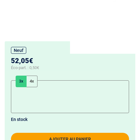
Neuf
52,05€
Éco-part. :
0,50€
3x
4x
En stock
AJOUTER AU PANIER