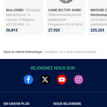
Nice OXIBD
- Récepteur
CAME 001TOP-434EE
-
MHOUSE C
bidirectionnel - 4
Télécommande portail
électroni
canaux - Fréquence
quadricanal -
Carte élect
433.92 MHz - O-
Fréquence 433.92 MHz
commande
code/Flor-s/Flo
- Code tournant - Coque
Compatibi
56,81€
27,92€
225,32€
en polycarbonate
WG2S, WW2
WU2S
Dans la même thématique :
recepteur 24 v. avec telecommande
REJOIGNEZ NOUS SUR :
EN SAVOIR PLUS
NOUS REJOINDRE