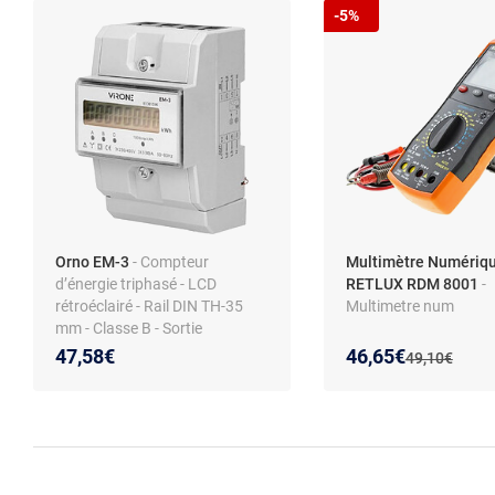
-5%
Orno EM-3
- Compteur
Multimètre Numériq
d’énergie triphasé - LCD
RETLUX RDM 8001
-
rétroéclairé - Rail DIN TH-35
Multimetre num
mm - Classe B - Sortie
impulsions 12–27 V
Nouveau prix :
Réduction de :
47,58€
46,65€
Ancien prix :
49,10€