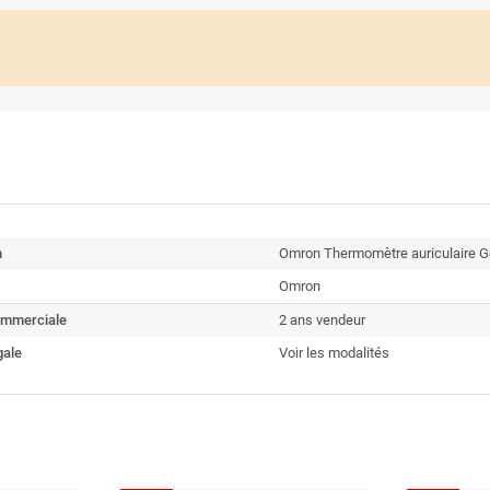
n
Omron Thermomètre auriculaire G
Omron
ommerciale
2 ans vendeur
gale
Voir les modalités