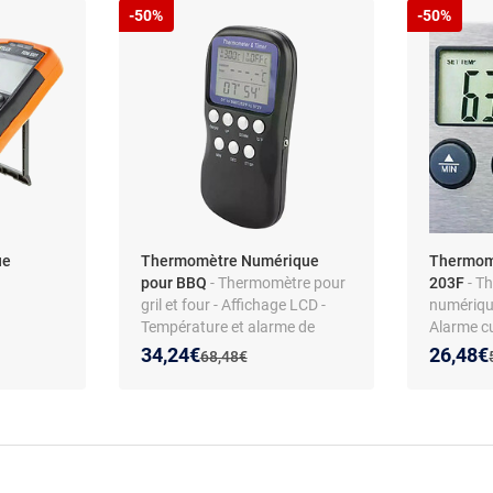
-50%
-50%
ue
Thermomètre Numérique
Thermomè
pour BBQ
- Thermomètre pour
203F
- T
gril et four - Affichage LCD -
numériqu
Température et alarme de
Alarme c
cuisson
Nouveau prix :
Réduction de :
Nouveau
Réducti
34,24€
26,48€
Ancien prix :
68,48€