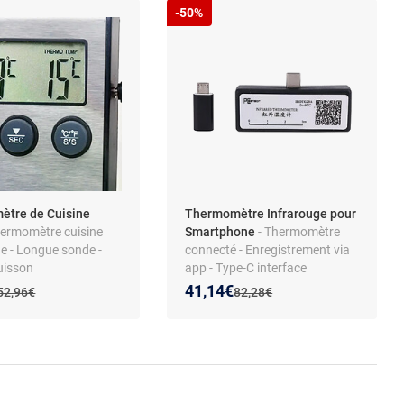
-50%
tre de Cuisine
Thermomètre Infrarouge pour
hermomètre cuisine
Smartphone
- Thermomètre
e - Longue sonde -
connecté - Enregistrement via
uisson
app - Type-C interface
 prix :
on de :
Nouveau prix :
Réduction de :
41,14€
Ancien prix :
Ancien prix :
52,96€
82,28€