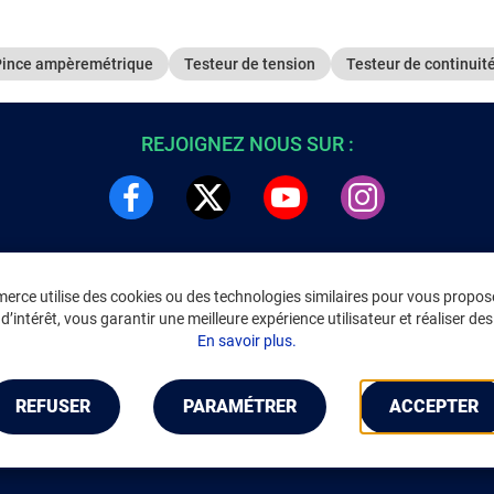
Pince ampèremétrique
Testeur de tension
Testeur de continuit
REJOIGNEZ NOUS SUR :
rce utilise des cookies ou des technologies similaires pour vous propose
DRE
INFORMATIONS LÉGALES
’intérêt, vous garantir une meilleure expérience utilisateur et réaliser des 
C
Environnement
En savoir plus.
CGV
/
CGU Marketplace
Données personnelles
/
Cookies
Gérer mes cookies
REFUSER
PARAMÉTRER
ACCEPTER
Mentions légales
Accessibilité : non conforme
Notice d'accessibilité