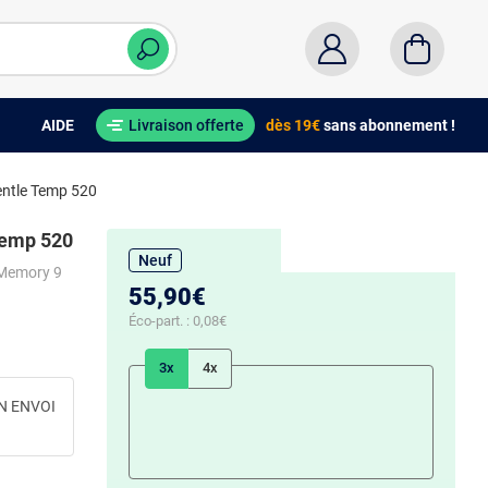
AIDE
Livraison offerte
dès 19€
sans abonnement !
entle Temp 520
Temp 520
Neuf
- Memory 9
55,90€
Éco-part. :
0,08€
3x
4x
N ENVOI