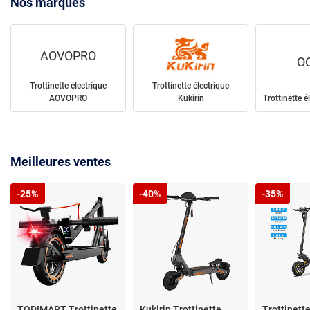
Nos marques
AOVOPRO
O
Trottinette électrique
Trottinette électrique
AOVOPRO
Kukirin
Trottinette 
Meilleures ventes
-25%
-40%
-35%
TODIMART Trottinette
Kukirin Trottinette
Trottinett