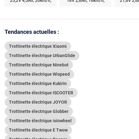
25,2V 4,5Ah, 20km/h,
18V 2,6Ah, 16km/h,
21,6V 2,6
Autonomie 11-15km
Autonomie 6-9km
Autono
Tendances actuelles :
Trottinette électrique Xiaomi
Trottinette électrique UrbanGlide
Trottinette électrique Ninebot
Trottinette électrique Wispeed
Trottinette électrique Kukirin
Trottinette électrique ISCOOTER
Trottinette électrique JOYOR
Trottinette électrique Globber
Trottinette électrique isinwheel
Trottinette électrique E Twow