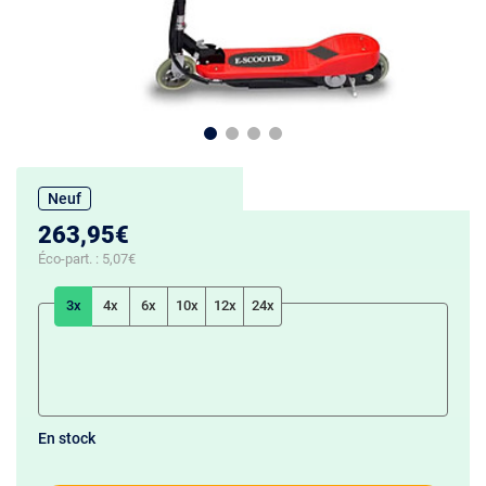
Neuf
263,95€
Éco-part. :
5,07€
3x
4x
6x
10x
12x
24x
En stock