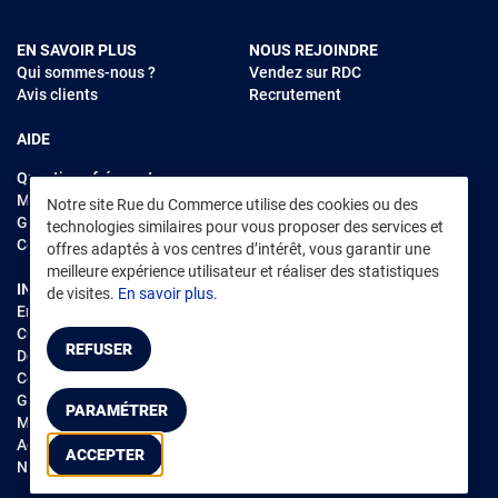
EN SAVOIR PLUS
NOUS REJOINDRE
Qui sommes-nous ?
Vendez sur RDC
Avis clients
Recrutement
AIDE
Questions fréquentes
Modes de règlements
Notre site Rue du Commerce utilise des cookies ou des
Garantie et retours
technologies similaires pour vous proposer des services et
Contacter Rue du Commerce
offres adaptés à vos centres d’intérêt, vous garantir une
meilleure expérience utilisateur et réaliser des statistiques
INFORMATIONS LÉGALES
RENDEZ-VOUS SUR L'APP
de visites.
En savoir plus.
Environnement
CGV
/
CGU Marketplace
REFUSER
Données personnelles
/
Cookies
Gérer mes cookies
PARAMÉTRER
Mentions légales
Accessibilité : non conforme
ACCEPTER
Notice d'accessibilité