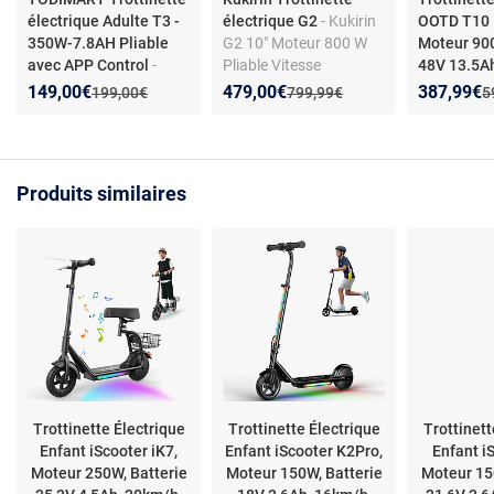
électrique Adulte T3 -
électrique G2
- Kukirin
OOTD T10 P
350W-7.8AH Pliable
G2 10" Moteur 800 W
Moteur 900
avec APP Control
-
Pliable Vitesse
48V 13.5A
Trottinette Électrique
maximale 45 km/h 48V
Autonomi
Nouveau prix :
Réduction de :
Nouveau prix :
Réduction de :
Nouveau p
Réduction
149,00€
479,00€
387,99€
Ancien prix :
Ancien prix :
A
199,00€
799,99€
5
adulte antivol Ultra
15,6Ah Écran LCD
Trottinette
Legere,Autonomie
Autonomie maximale
OOTD T10,
30km 350W, Pneus Nid
55 km
Brushless 
d’Abeille
Batterie L
Produits similaires
Increvables,Trottinette
13.5Ah, A
électrique Pliable avec
60km, Frei
APP Control
Doubles, Co
jaune
Trottinette Électrique
Trottinette Électrique
Trottinett
Enfant iScooter iK7,
Enfant iScooter K2Pro,
Enfant i
Moteur 250W, Batterie
Moteur 150W, Batterie
Moteur 15