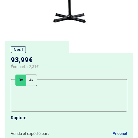
Neuf
93,99€
Éco-part. :
2,31€
3x
4x
Rupture
Vendu et expédié par :
Pricenet