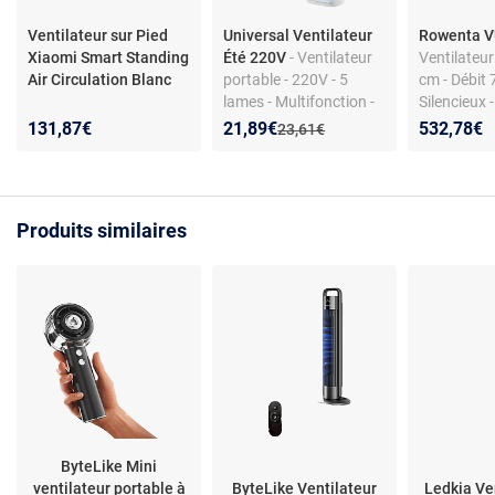
Ventilateur sur Pied
Universal Ventilateur
Rowenta 
Xiaomi Smart Standing
Été 220V
- Ventilateur
Ventilateur
Air Circulation Blanc
portable - 220V - 5
cm - Débit 
lames - Multifonction -
Silencieux 
Ultra-silencieux
Nouveau prix :
Réduction de :
131,87€
21,89€
532,78€
Ancien prix :
23,61€
Produits similaires
ByteLike Mini
ventilateur portable à
ByteLike Ventilateur
Ledkia Ve