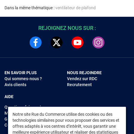
Dans la même thématique :
ventilateur de plafond
REJOIGNEZ NOUS SUR :
EN SAVOIR PLUS
NOUS REJOINDRE
Qui sommes-nous ?
Vendez sur RDC
Avis clients
Recrutement
AIDE
Questions fréquentes
Modes de règlements
Notre site Rue du Commerce utilise des cookies ou des
Garantie et retours
technologies similaires pour vous proposer des services et
Contacter Rue du Commerce
offres adaptés à vos centres d’intérêt, vous garantir une
meilleure expérience utilisateur et réaliser des statistiques