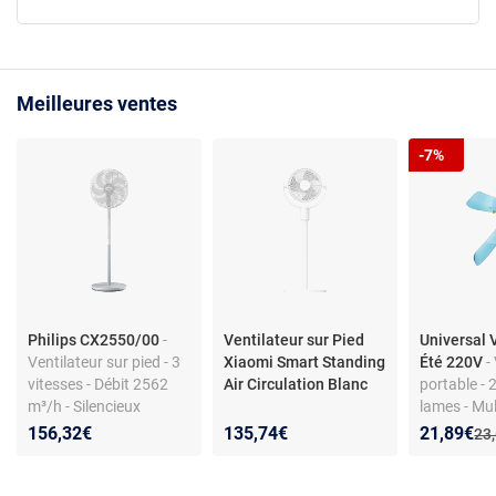
Meilleures ventes
-7%
Philips CX2550/00
-
Ventilateur sur Pied
Universal 
Ventilateur sur pied - 3
Xiaomi Smart Standing
Été 220V
-
vitesses - Débit 2562
Air Circulation Blanc
portable - 
m³/h - Silencieux
lames - Mul
Ultra-silen
Nouveau p
Réduction
156,32€
135,74€
21,89€
Anc
23