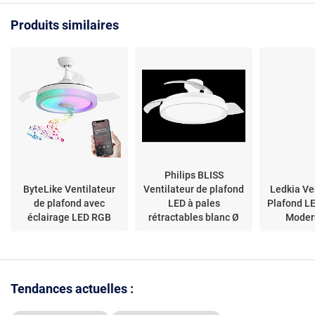
Produits similaires
Philips BLISS
ByteLike Ventilateur
Ventilateur de plafond
Ledkia Ve
de plafond avec
LED à pales
Plafond L
éclairage LED RGB
rétractables blanc Ø
Moder
106 cm
Tendances actuelles :