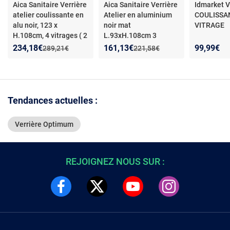
Aica Sanitaire Verrière
Aica Sanitaire Verrière
Idmarket 
atelier coulissante en
Atelier en aluminium
COULISSA
alu noir, 123 x
noir mat
VITRAGE
H.108cm, 4 vitrages ( 2
L.93xH.108cm 3
fixe + 2 mobile ) clairs
carreaux transparents
Nouveau prix :
Réduction de :
Nouveau prix :
Réduction de :
234,18€
161,13€
99,99€
Ancien prix :
Ancien prix :
289,21€
221,58€
inclus, en kit complet
inclus, Verrière fixe kit
de verrière et vitrage
Tendances actuelles :
Verrière Optimum
REJOIGNEZ NOUS SUR :