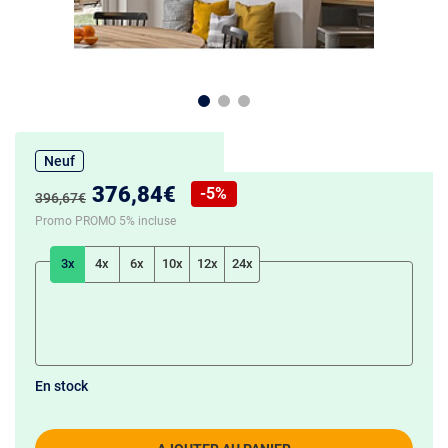
Neuf
Nouveau prix :
376,84€
-5%
Ancien prix :
396,67€
Réduction de :
Promo PROMO 5% incluse
3x
4x
6x
10x
12x
24x
En stock