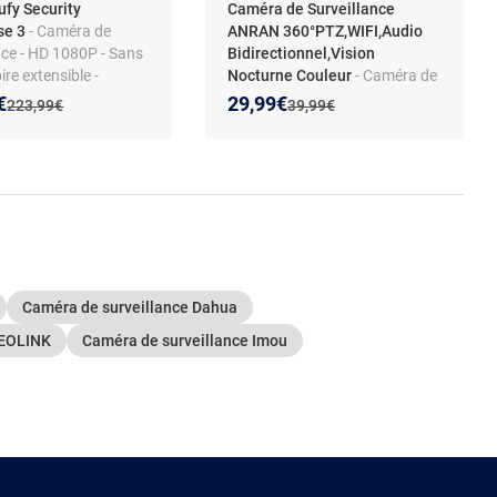
fy Security
Caméra de Surveillance
se 3
- Caméra de
ANRAN 360°PTZ,WIFI,Audio
nce - HD 1080P - Sans
Bidirectionnel,Vision
ire extensible -
Nocturne Couleur
- Caméra de
lité eufy Security
Surveillance WiFi intérieure
 prix :
on de :
Nouveau prix :
Réduction de :
€
29,99€
Ancien prix :
Ancien prix :
223,99€
39,99€
5MP UHD 360° - ANRAN -
Détection de Mouvement-Suivi
automatique- pour bébé ou
animaux
Caméra de surveillance Dahua
REOLINK
Caméra de surveillance Imou