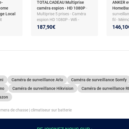
e-
TOTALCADEAU Multiprise
ANKER eu
Home
caméra espion - HD 1080P
-
HomeBa
age Local
Multiprise 5 prises - Caméra
surveilla
it
espion HD 1080P - Wifi -
fil - Mémo
ce
Détection mouvement -
Compatibi
Nouveau
Réducti
187,90€
146,10
:
 avec 4
Visionnage à distance
aires
 andPlay
V
mi
Caméra de surveillance Arlo
Caméra de surveillance Somfy
tmo
Caméra de surveillance Hikvision
Caméra de surveillance 
azon
camera de chasse
|
climatiseur sur batterie