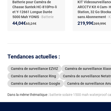
Batterie pour Caméra de
KIT Videosurveillanc
Chasse Suntek HC-810Pro-li
ARCCTV Kit 4 Cam- 
et Y-12661 Longue Durée
Station, 32 Go Stock
5000 Mah YONIS
- Batterie
sans Abonnement
- K
pour caméra de chasse -
Caméra de Surveillan
Nouveau prix :
Réduction de :
Nouveau prix :
Réduction de :
44,04€
219,99€
Ancien prix :
Ancien prix 
65,24€
269,99€
Performance extérieure -
Extérieur Sans fil 4MP
Installation facile
caméras batteries sol
Station de base Plug
Carte sd 64G ARCCT
Tendances actuelles :
Caméra de surveillance EZVIZ
Caméra de surveillance Xiao
Caméra de surveillance Ring
Caméra de surveillance Neta
Caméra de surveillance Google
Caméra de surveillance Am
Dans la même thématique :
batterie solaire 1500 mah waterproof 