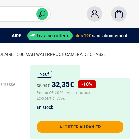
AIDE
Livraison offerte
dès 19€
sans abonnement !
 SOLAIRE 1500 MAH WATERPROOF CAMERA DE CHASSE
Neuf
Nouveau prix :
32,35€
-10%
e Chasse
Ancien prix :
35,94€
Réduction de :
Promo OP 2026 - Mulan incluse
Éco-part. :
1,59€
En stock
AJOUTER AU PANIER