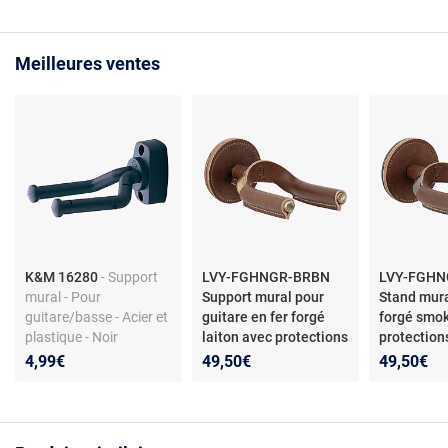
Meilleures ventes
K&M 16280
- Support
LVY-FGHNGR-BRBN
LVY-FGH
mural - Pour
Support mural pour
Stand mura
guitare/basse - Acier et
guitare en fer forgé
forgé smo
plastique - Noir
laiton avec protections
protection
en cuir Brown Levy s
Brown Lev
4,99€
49,50€
49,50€