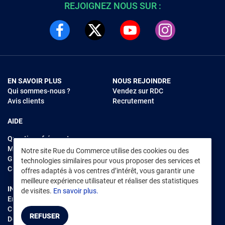
REJOIGNEZ NOUS SUR :
EN SAVOIR PLUS
NOUS REJOINDRE
Qui sommes-nous ?
Vendez sur RDC
Avis clients
Recrutement
AIDE
Questions fréquentes
Modes de règlements
Notre site Rue du Commerce utilise des cookies ou des
Garantie et retours
technologies similaires pour vous proposer des services et
Contacter Rue du Commerce
offres adaptés à vos centres d’intérêt, vous garantir une
meilleure expérience utilisateur et réaliser des statistiques
INFORMATIONS LÉGALES
RENDEZ-VOUS SUR L'APP
de visites.
En savoir plus.
Environnement
CGV
/
CGU Marketplace
REFUSER
Données personnelles
/