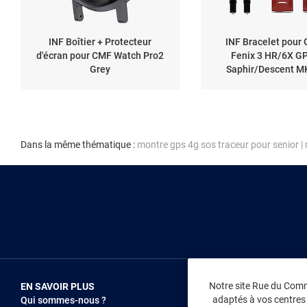
INF Boîtier + Protecteur
INF Bracelet pour
d'écran pour CMF Watch Pro2
Fenix 3 HR/6X G
Grey
Saphir/Descent M
Dans la même thématique :
montre gps 4g sos traceur pour senior
|
Notre site Rue du Comme
EN SAVOIR PLUS
NOUS REJOIN
adaptés à vos centres d
Qui sommes-nous ?
Vendez sur RD