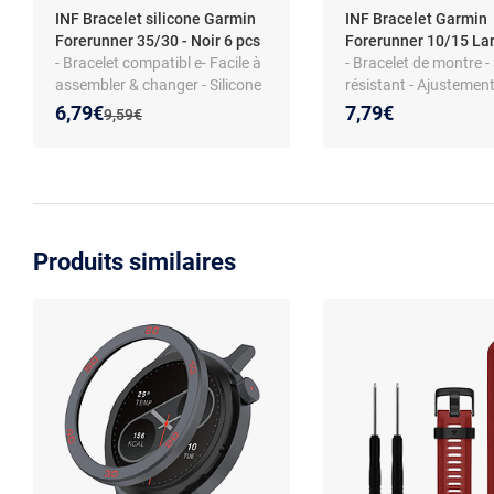
INF Bracelet silicone Garmin
INF Bracelet Garmin
Forerunner 35/30 - Noir 6 pcs
Forerunner 10/15 Lar
- Bracelet compatibl e- Facile à
- Bracelet de montre - 
assembler & changer - Silicone
résistant - Ajustement 
durable - Tournevis et vis inclus
Noir
Nouveau prix :
Réduction de :
6,79€
7,79€
Ancien prix :
9,59€
Produits similaires