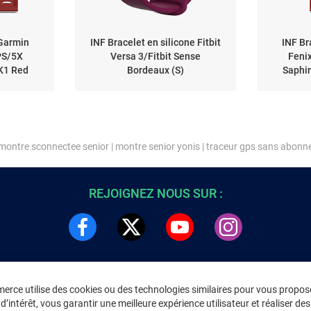
 Garmin
INF Bracelet en silicone Fitbit
INF Br
PS/5X
Versa 3/Fitbit Sense
Feni
K1 Red
Bordeaux (S)
Saphi
montre sconnectee senior
|
montre senior yonis
|
traceur gps sans abonn
REJOIGNEZ NOUS SUR :
rce utilise des cookies ou des technologies similaires pour vous propose
DRE
INFORMATIONS LÉGALES
’intérêt, vous garantir une meilleure expérience utilisateur et réaliser des 
C
Environnement