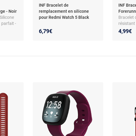
INF Bracelet de
INF Brac
ge - Noir
remplacement en silicone
Forerunn
Silicone
pour Redmi Watch 5 Black
Bracelet 
parfait -
résistant
Outils in
6,79€
4,99€