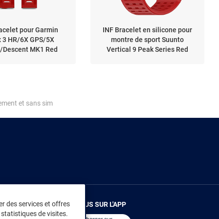
acelet pour Garmin
INF Bracelet en silicone pour
x 3 HR/6X GPS/5X
montre de sport Suunto
r/Descent MK1 Red
Vertical 9 Peak Series Red
ement et sans sim
r des services et offres
RENDEZ-VOUS SUR L'APP
statistiques de visites.