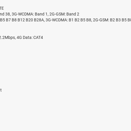
TE
and 38, 3G-WCDMA: Band 1, 2G-GSM: Band 2
4 B5 B7 B8 B12 B20 B28A, 3G-WCDMA: B1 B2 B5 B8, 2G-GSM: B2 B3 B5 B
2.2Mbps, 4G Data: CAT4
t