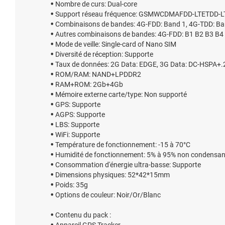
Nombre de curs: Dual-core
Support réseau fréquence: GSMWCDMAFDD-LTETDD-L
Combinaisons de bandes: 4G-FDD: Band 1, 4G-TDD: B
Autres combinaisons de bandes: 4G-FDD: B1 B2 B3 B
Mode de veille: Single-card of Nano SIM
Diversité de réception: Supporte
Taux de données: 2G Data: EDGE, 3G Data: DC-HSPA+.
ROM/RAM: NAND+LPDDR2
RAM+ROM: 2Gb+4Gb
Mémoire externe carte/type: Non supporté
GPS: Supporte
AGPS: Supporte
LBS: Supporte
WiFi: Supporte
Température de fonctionnement: -15 à 70°C
Humidité de fonctionnement: 5% à 95% non condensan
Consommation d'énergie ultra-basse: Supporte
Dimensions physiques: 52*42*15mm
Poids: 35g
Options de couleur: Noir/Or/Blanc
Contenu du pack :