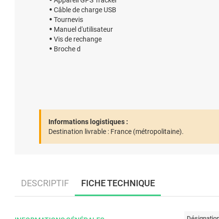
Appareil GPS Tracker
Câble de charge USB
Tournevis
Manuel d'utilisateur
Vis de rechange
Broche d
Informations logistiques :
Destination livrable :
France (métropolitaine).
DESCRIPTIF
FICHE TECHNIQUE
Désignatio