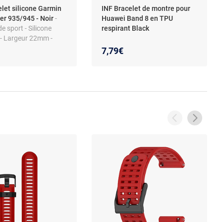
elet silicone Garmin
INF Bracelet de montre pour
er 935/945 - Noir
-
Huawei Band 8 en TPU
de sport - Silicone
respirant Black
 - Largeur 22mm -
clus
7,79€