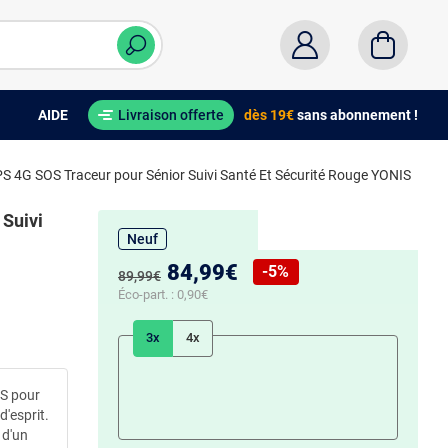
AIDE
Livraison offerte
dès 19€
sans abonnement !
S 4G SOS Traceur pour Sénior Suivi Santé Et Sécurité Rouge YONIS
Suivi
Neuf
Nouveau prix :
84,99€
-5%
Ancien prix :
89,99€
Réduction de :
Éco-part. :
0,90€
3x
4x
S pour
d'esprit.
 d'un