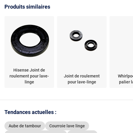
CELL712W et autres
Ariston - Pièce de
Produits similaires
rechange d’origine
Hisense Joint de
roulement pour lave-
Joint de roulement
Whirlpoo
linge
pour lave-linge
palier 
Tendances actuelles :
Aube de tambour
Courroie lave linge