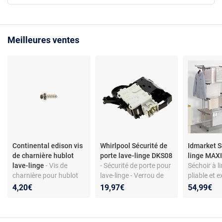
Meilleures ventes
Continental edison vis
Whirlpool Sécurité de
Idmarket S
de charnière hublot
porte lave-linge DKS08
linge MAXI
lave-linge
- Vis de
- Sécurité de porte pour
Séchoir à li
charnière pour hublot
lave-linge - Verrou de
pliable et e
de lave-linge - Acier
hublot DKS08
niveaux MA
4,20€
19,97€
54,99€
galvanisé - Torx 4x12 -
481010885440 -
50M inox et
Compatible modèles
Compatible Whirlpool,
Continental Edison
Indesit, Hotpoint,