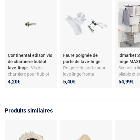
Continental edison vis
Faure poignée de
Idmarket S
de charnière hublot
porte de lave-linge
-
linge MAXI
lave-linge
- Vis de
Poignée de porte pour
Séchoir à li
charnière pour hublot
lave-linge frontal -
pliable et e
de lave-linge - Acier
compatible
niveaux MA
4,20€
5,40€
54,99€
galvanisé - Torx 4x12 -
Faure/Zanussi - coloris
50M inox et
Compatible modèles
blanc - matériau ABS
Continental Edison
CELL712W et autres
Produits similaires