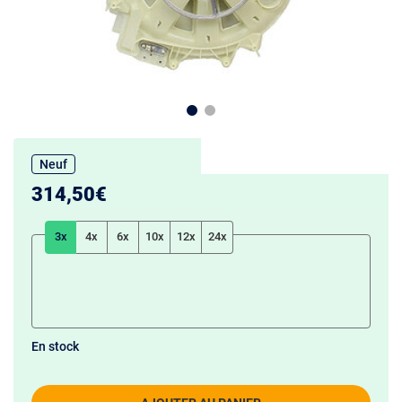
Neuf
314,50€
3x
4x
6x
10x
12x
24x
En stock