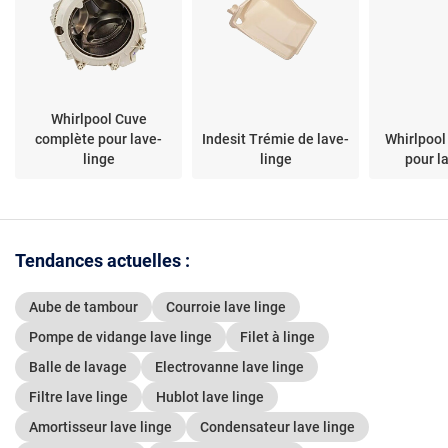
Whirlpool Cuve
complète pour lave-
Indesit Trémie de lave-
Whirlpool
linge
linge
pour l
Tendances actuelles :
Aube de tambour
Courroie lave linge
Pompe de vidange lave linge
Filet à linge
Balle de lavage
Electrovanne lave linge
Filtre lave linge
Hublot lave linge
Amortisseur lave linge
Condensateur lave linge