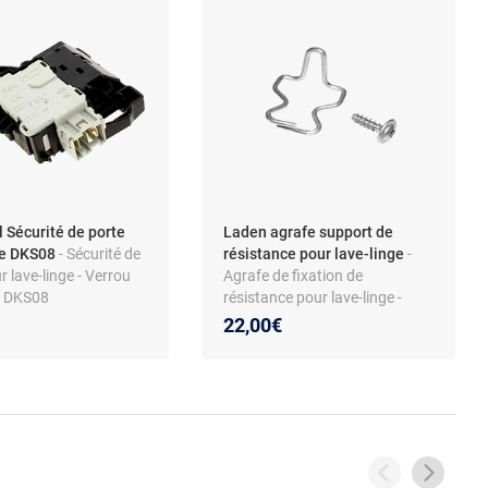
l Sécurité de porte
Laden agrafe support de
ge DKS08
- Sécurité de
résistance pour lave-linge
-
r lave-linge - Verrou
Agrafe de fixation de
t DKS08
résistance pour lave-linge -
5440 - Compatible
pièce métallique - compatible
22,00€
, Indesit, Hotpoint,
Whirlpool et autres marques
 Pièce de rechange