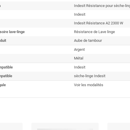
n
Indesit Résistance pour sèche-lin
Indesit
Indesit Résistance A2 2300 W
oire lave-linge
Résistance de Lave linge
duit
Aube de tambour
Argent
Métal
patible
Indesit
patible
sèche-linge Indesit
gale
Voir les modalités