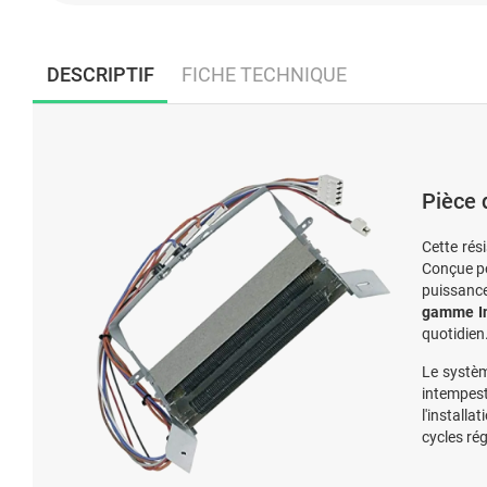
DESCRIPTIF
FICHE TECHNIQUE
Pièce 
Cette rés
Conçue p
puissance
gamme In
quotidien
Le systèm
intempest
l'installa
cycles rég