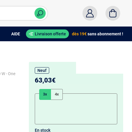
AIDE
Livraison offerte
dès 19€
sans abonnement !
Neuf
0 W - One
63,03€
3x
4x
En stock