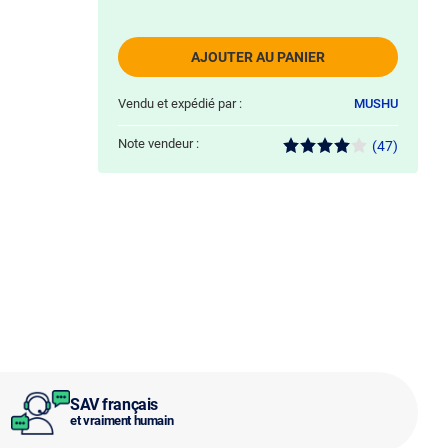
AJOUTER AU PANIER
Vendu et expédié par :
MUSHU
Note vendeur :
(47)
SAV français
et vraiment humain