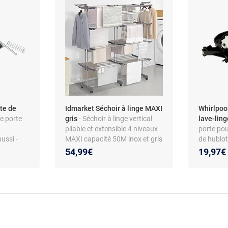
te de
Idmarket Séchoir à linge MAXI
Whirlpoo
e porte
gris
- Séchoir à linge vertical
lave-lin
 -
pliable et extensible 4 niveaux
porte pou
ussi -
MAXI capacité 50M inox et gris
de hublo
iau ABS
48101088
54,99€
19,97€
Whirlpool
Ariston -
d’origine