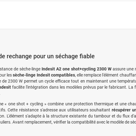
de rechange pour un séchage fiable
istance de sèche-linge
Indesit A2 one shot+cycling 2300 W
assure une 
our les
sèche-linge Indesit compatibles
, elle remplace l'élément chauffa
 de 2300 W permet un cycle efficace tout en maintenant une températu
desit
facilite l'intégration dans les modèles prévus par le fabricant. La 
.
e « one shot + cycling » combine une protection thermique et une chauff
ifs. Cette résistance s'adresse aux utilisateurs souhaitant
récupérer u
tion. L'élément s'adapte à la structure existante du tambour et du flux d'a
uliers. Avant remplacement, vérifier la compatibilité avec le modèle de sèc