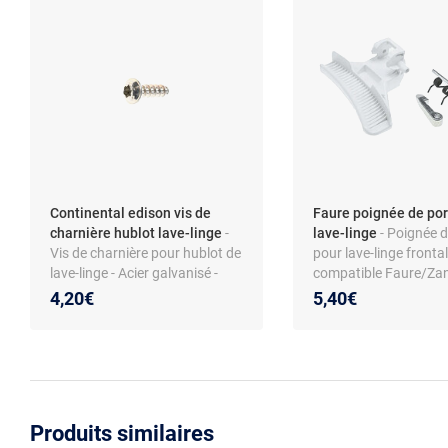
Continental edison vis de
Faure poignée de por
charnière hublot lave-linge
-
lave-linge
- Poignée d
Vis de charnière pour hublot de
pour lave-linge frontal
lave-linge - Acier galvanisé -
compatible Faure/Zan
Torx 4x12 - Compatible
coloris blanc - matér
4,20€
5,40€
modèles Continental Edison
CELL712W et autres
Produits similaires