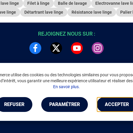
lave linge
Filet à linge
Balle de lavage
Electrovanne lave l
ave linge
Détartrant lave linge
Résistance lave linge
Palier 
REJOIGNEZ NOUS SUR :
rce utilise des cookies ou des technologies similaires pour vous propose
DRE
INFORMATIONS LÉGALES
’intérêt, vous garantir une meilleure expérience utilisateur et réaliser des 
C
Environnement
En savoir plus.
CGV
/
CGU Marketplace
Données personnelles
/
Cookies
Gérer mes cookies
REFUSER
PARAMÉTRER
ACCEPTER
Mentions légales
Accessibilité : non conforme
Notice d'accessibilité