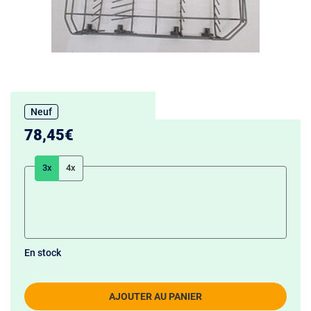
Neuf
78,45€
3x
4x
En stock
AJOUTER AU PANIER