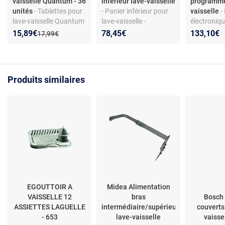
vaisselle Quantum - 36
inférieur lave-vaisselle
programmé
unités
- Tablettes pour
- Panier inférieur pour
vaisselle
-
lave-vaisselle Quantum
lave-vaisselle -
électroniqu
- Action tout-en-un -
Compatible Proline
vaisselle - 
Nouveau prix :
Réduction de :
15,89€
78,45€
133,10€
Ancien prix :
17,99€
Pouvoir dégraissant -
34420449,
contrôle
Brillance et protection
WQP129240K,
préprogra
verre - Dissolution
FDP12648SL
référence 
rapide
compatibl
Produits similaires
Candy CF3
CDPN2D3
EGOUTTOIR A
Midea Alimentation
VAISSELLE 12
bras
Bosch 
ASSIETTES LAGUELLE
intermédiaire/supérieur
couverts
- 653
lave-vaisselle
vaissel