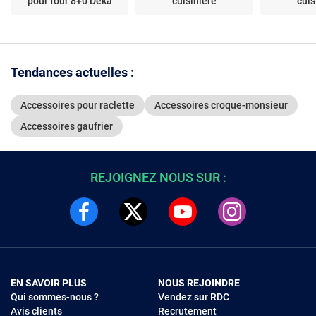
pour four 8+0 Deka
cuisinière
cuis
Tendances actuelles :
Accessoires pour raclette
Accessoires croque-monsieur
Accessoires gaufrier
REJOIGNEZ NOUS SUR :
EN SAVOIR PLUS
NOUS REJOINDRE
Qui sommes-nous ?
Vendez sur RDC
Avis clients
Recrutement