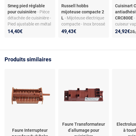
Smeg pied réglable
Russell hobbs
Cuisinart 
pour cuisinière
- Pièce
mijoteuse compacte 2
antiadhés
détachée de cuisinière -
L
- Mijoteuse électrique
CRC800E
-
Pied ajustable en métal
compacte - Inox brossé
cuiseur va
- Finition inox -
- 145 W - Cuve
riz/pâtes -
Nouveau p
Réduction
14,40€
49,43€
24,92€
Anc
25
Compatible modèles
céramique amovible - 3
C0800402 
Smeg sélectionnés
niveaux de cuisson
Produits similaires
Faure Transformateur
Electrolu
Faure Interrupteur
d’allumage pour
à touc