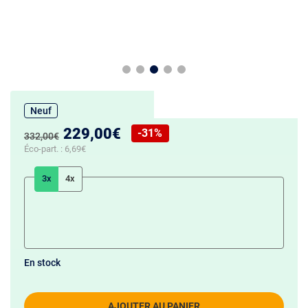
Neuf
Nouveau prix :
229,00€
-31%
Ancien prix :
332,00€
Réduction de :
Éco-part. :
6,69€
3x
4x
En stock
AJOUTER AU PANIER