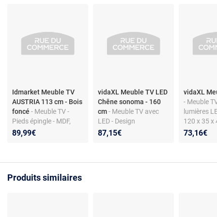
Idmarket Meuble TV
vidaXL Meuble TV LED
vidaXL Me
AUSTRIA 113 cm - Bois
Chêne sonoma - 160
- Meuble T
foncé
- Meuble TV -
cm
- Meuble TV avec
lumières LE
Pieds épingle - MDF,
LED - Design
120 x 35 x 
métal - 3 tiroirs - Style
contemporain - Bois
Design te
89,99€
87,15€
73,16€
industriel
d'ingénierie - 160 x 35 x
40 cm
Produits similaires