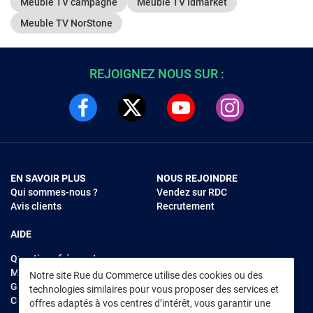
Meuble TV campagne
Meuble TV Idmarket
Meuble TV NorStone
REJOIGNEZ NOUS SUR :
EN SAVOIR PLUS
NOUS REJOINDRE
Qui sommes-nous ?
Vendez sur RDC
Avis clients
Recrutement
AIDE
Questions fréquentes
Modes de règlements
Notre site Rue du Commerce utilise des cookies ou des
Garantie et retours
technologies similaires pour vous proposer des services et
Contacter Rue du Commerce
offres adaptés à vos centres d’intérêt, vous garantir une