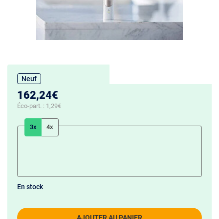
Neuf
162,24€
Éco-part. :
1,29€
3x
4x
En stock
AJOUTER AU PANIER