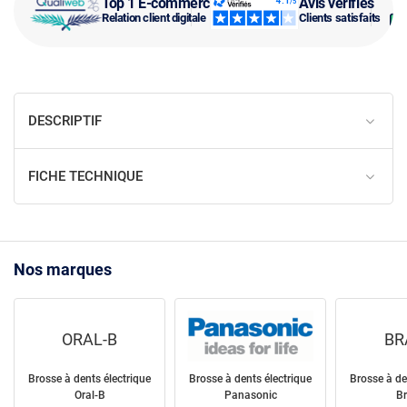
Top 1 E-commerce
Avis vérifiés
Relation client digitale
Clients satisfaits
DESCRIPTIF
FICHE TECHNIQUE
Nos marques
ORAL-B
BR
Brosse à dents électrique
Brosse à dents électrique
Brosse à de
Oral-B
Panasonic
B