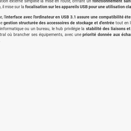
ation externe simplifie la mise en route, offrant un
fonctionnement san
, il mise sur la
focalisation sur les appareils USB pour une utilisation cla
, l'
interface avec l'ordinateur en USB 3.1 assure une compatibilité ét
ne
gestion structurée des accessoires de stockage et d'entrée
tout en l
 informatique ou un bureau, le hub privilégie la
stabilité des liaisons e
ntral où brancher ses équipements, avec une
priorité donnée aux éch
.