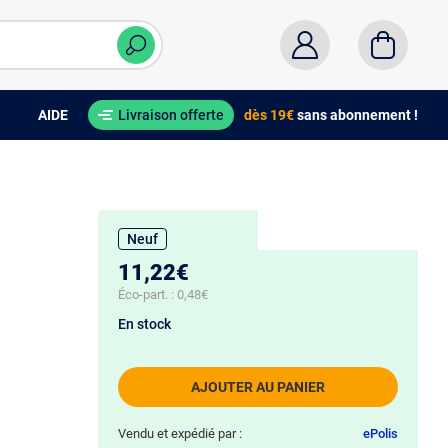
AIDE
Livraison offerte
dès 19€
sans abonnement !
Neuf
11,22€
Éco-part. :
0,48€
En stock
AJOUTER AU PANIER
Vendu et expédié par :
ePolis