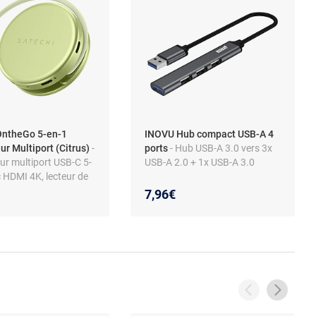
OntheGo 5-en-1
INOVU Hub compact USB-A 4
ur Multiport (Citrus)
-
ports
- Hub USB-A 3.0 vers 3x
ur multiport USB-C 5-
USB-A 2.0 + 1x USB-A 3.0
 HDMI 4K, lecteur de
et charge de 60 W
7,96€
cBook Neo