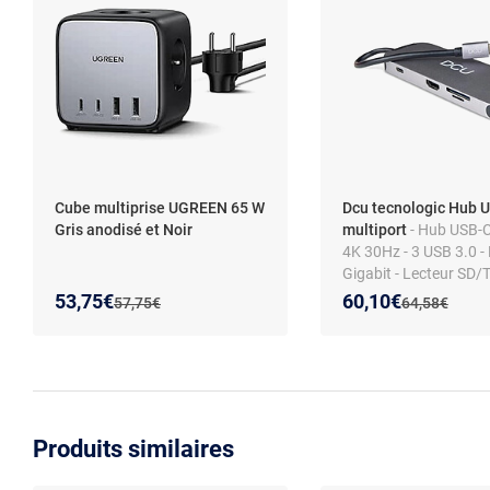
Cube multiprise UGREEN 65 W
Dcu tecnologic Hub 
Gris anodisé et Noir
multiport
- Hub USB-
4K 30Hz - 3 USB 3.0 -
Gigabit - Lecteur SD/T
100W
Nouveau prix :
Réduction de :
Nouveau prix :
Réduction de :
53,75€
60,10€
Ancien prix :
Ancien prix :
57,75€
64,58€
Produits similaires