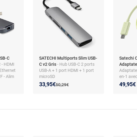
USB-C
SATECHI Multiports Slim USB-
Satechi 
C - HDMI
C v2 Gris
- Hub USB-C 2 ports
Adaptate
 Ethernet
USB-A + 1 port HDMI + 1 port
Adaptate
F - Alim
microSD
en-1 avec
carte SD 
Nouveau prix :
Réduction de :
33,95€
49,95€
Ancien prix :
50,29€
pour Ma