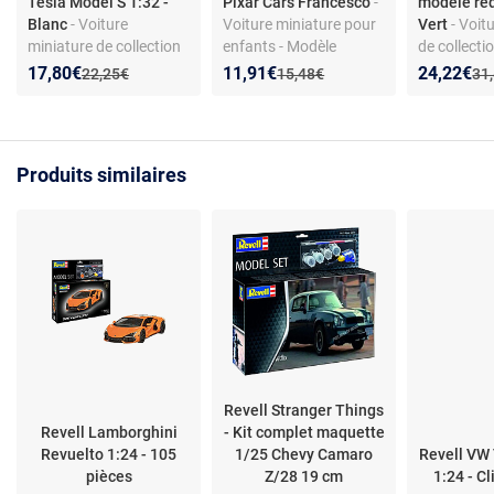
Tesla Model S 1:32 -
Pixar Cars Francesco
-
modèle réd
Blanc
- Voiture
Voiture miniature pour
Vert
- Voit
miniature de collection
enfants - Modèle
de collectio
1:32 - Alliage moulé -
Francesco de la série
carrosserie
Nouveau prix :
Réduction de :
Nouveau prix :
Réduction de :
Nouveau p
Réduction
17,80€
11,91€
24,22€
Ancien prix :
Ancien prix :
Anc
22,25€
15,48€
31
Portes ouvrantes - Son
Cars - Métal et
plastique 
et lumière - Tirage
plastique - Finitions
pull-back -
arrière - Pour enfants
détaillées - Roues libres
ouvrantes
Produits similaires
Revell Stranger Things
Revell Lamborghini
- Kit complet maquette
Revuelto 1:24 - 105
1/25 Chevy Camaro
Revell VW
pièces
Z/28 19 cm
1:24 - C