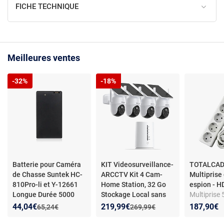
FICHE TECHNIQUE
Meilleures ventes
-32%
-18%
Batterie pour Caméra
KIT Videosurveillance-
TOTALCA
de Chasse Suntek HC-
ARCCTV Kit 4 Cam-
Multiprise
810Pro-li et Y-12661
Home Station, 32 Go
espion - 
Longue Durée 5000
Stockage Local sans
Multiprise 5
Mah YONIS
- Batterie
Abonnement
- Kit
Caméra es
Nouveau prix :
Réduction de :
Nouveau prix :
Réduction de :
44,04€
219,99€
187,90€
Ancien prix :
Ancien prix :
65,24€
269,99€
pour caméra de chasse
Caméra de Surveillance
1080P - Wif