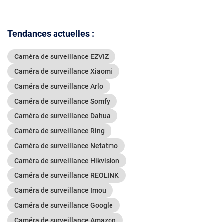
- Performance
Extérieur Sans fil 4MP
mouvement
extérieure - Installation
avec 4 caméras
Visionnage
facile
batteries solaires
Station de base Plug
Tendances actuelles :
andPlay Carte sd 64G
ARCCTV
Caméra de surveillance EZVIZ
Caméra de surveillance Xiaomi
Caméra de surveillance Arlo
Caméra de surveillance Somfy
Caméra de surveillance Dahua
Caméra de surveillance Ring
Caméra de surveillance Netatmo
Caméra de surveillance Hikvision
Caméra de surveillance REOLINK
Caméra de surveillance Imou
Caméra de surveillance Google
Caméra de surveillance Amazon