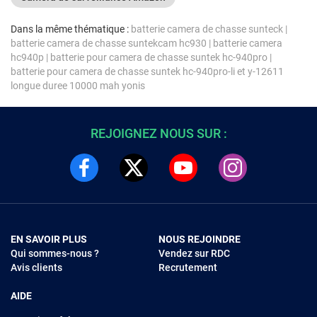
Dans la même thématique :
batterie camera de chasse sunteck
|
batterie camera de chasse suntekcam hc930
|
batterie camera
hc940p
|
batterie pour camera de chasse suntek hc-940pro
|
batterie pour camera de chasse suntek hc-940pro-li et y-12611
longue duree 10000 mah yonis
REJOIGNEZ NOUS SUR :
EN SAVOIR PLUS
NOUS REJOINDRE
Qui sommes-nous ?
Vendez sur RDC
Avis clients
Recrutement
AIDE