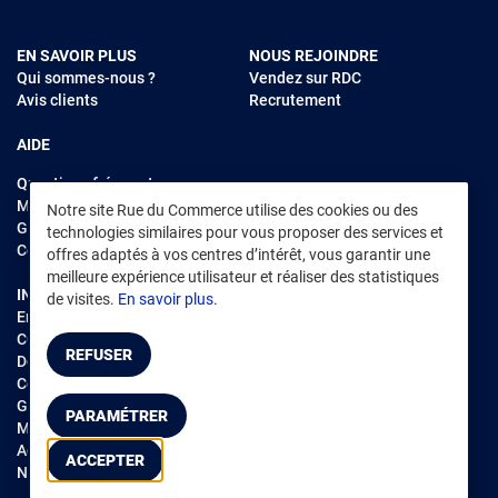
EN SAVOIR PLUS
NOUS REJOINDRE
Qui sommes-nous ?
Vendez sur RDC
Avis clients
Recrutement
AIDE
Questions fréquentes
Modes de règlements
Notre site Rue du Commerce utilise des cookies ou des
Garantie et retours
technologies similaires pour vous proposer des services et
Contacter Rue du Commerce
offres adaptés à vos centres d’intérêt, vous garantir une
meilleure expérience utilisateur et réaliser des statistiques
INFORMATIONS LÉGALES
RENDEZ-VOUS SUR L'APP
de visites.
En savoir plus.
Environnement
CGV
/
CGU Marketplace
REFUSER
Données personnelles
/
Cookies
Gérer mes cookies
PARAMÉTRER
Mentions légales
Accessibilité : non conforme
ACCEPTER
Notice d'accessibilité