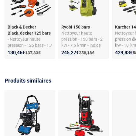
Black & Decker
Ryobi 150 bars
-
Karcher 1
Black_decker 125 bars
Nettoyeur haute
Nettoyeur 
- Nettoyeur haute
pression - 150 bars - 2
pression él
pression - 125 bars - 1,7
kW - 7,5 l/min - indice
kW - 10 l/m
kW - secteur - 230 V
réparabilité 8,9
Nouveau prix :
Réduction de :
Nouveau prix :
Réduction de :
Nouveau p
Réduction
130,46€
245,27€
429,83€
Ancien prix :
Ancien prix :
A
137,33€
258,18€
5
Produits similaires