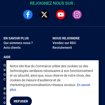
REJOIGNEZ NOUS SUR :
EN SAVOIR PLUS
NOUS REJOINDRE
Qui sommes-nous ?
Vendez sur RDC
Avis clients
Recrutement
AIDE
Questions fréquentes
Notre site Rue du Commerce utilise des cookies ou des
Modes de règlements
technologies similaires nécessaires à son fonctionnement
Garantie et retours
et sa sécurité, ainsi que, sous réserve de votre choix, des
Contacter Rue du Commerce
cookies de mesure d'audience et de
marketing/personnalisation/réseaux sociaux.
En savoir
INFORMATIONS LÉGALES
RENDEZ-VOUS SUR L'APP
plus.
Environnement
CGV
/
CGU Marketplace
REFUSER
Données personnelles
/