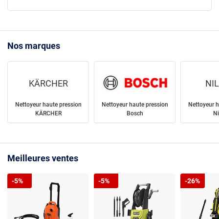
Nos marques
KÄRCHER
NI
Nettoyeur haute pression
Nettoyeur haute pression
Nettoyeur h
KÄRCHER
Bosch
Ni
Meilleures ventes
-5%
-5%
-26%